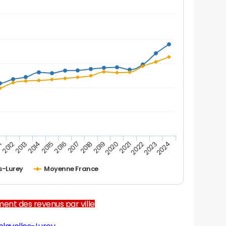
1
2012
2013
2014
2015
2016
2017
2018
2019
2020
2021
2022
2023
2024
s-Lurey
Moyenne France
ent des revenus par ville