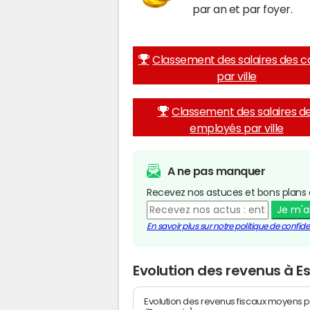
par an et par foyer.
Classement des salaires des c
par ville
Classement des salaires d
employés par ville
A ne pas manquer
Recevez nos astuces et bons plans 
Je m'
En savoir plus sur notre politique de confiden
Evolution des revenus à E
Evolution des revenus fiscaux moyens p