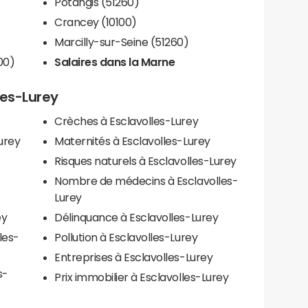
Potangis (51260)
Crancey (10100)
Marcilly-sur-Seine (51260)
00)
Salaires dans la Marne
les-Lurey
Crèches à Esclavolles-Lurey
urey
Maternités à Esclavolles-Lurey
Risques naturels à Esclavolles-Lurey
Nombre de médecins à Esclavolles-
Lurey
ey
Délinquance à Esclavolles-Lurey
les-
Pollution à Esclavolles-Lurey
Entreprises à Esclavolles-Lurey
s-
Prix immobilier à Esclavolles-Lurey