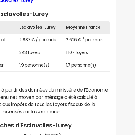
clavolles-Lurey
sclavolles-Lurey
Esclavolles-Lurey
Moyenne France
cal
2 887 € / par mois
2 626 € / par mois
343 foyers
1 107 foyers
er
1,9 personne(s)
1,7 personne(s)
 à partir des données du ministère de l'Economie
evenu net moyen par ménage a été calculé à
 aux impôts de tous les foyers fiscaux de la
 recensés sur la commune.
roches d'Esclavolles-Lurey