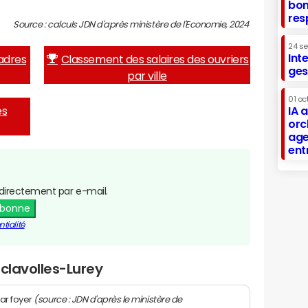
bon
res
Source : calculs JDN d'après ministère de l'Economie, 2024
24 s
Int
adres
Classement des salaires des ouvriers
ges
par ville
01 oc
es
IA 
orc
age
ent
directement par e-mail.
abonne
tialité
sclavolles-Lurey
(source : JDN d'après le ministère de
ar foyer