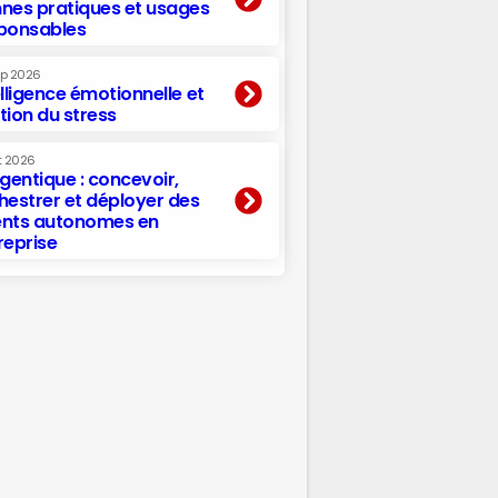
nes pratiques et usages
ponsables
ep 2026
elligence émotionnelle et
tion du stress
t 2026
agentique : concevoir,
hestrer et déployer des
nts autonomes en
reprise