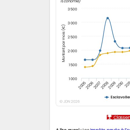
l'Economie)
3 500
3 000
Montant par mois (€)
2 500
2 000
1 500
1 000
2005
2006
2007
2008
2009
2010
201
Esclavolle
© JDN 2026
Classem