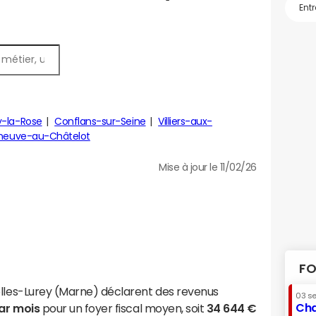
y-la-Rose
Conflans-sur-Seine
Villiers-aux-
leneuve-au-Châtelot
Mise à jour le 11/02/26
FO
olles-Lurey (Marne) déclarent des revenus
03 s
Cha
par mois
pour un foyer fiscal moyen, soit
34 644 €