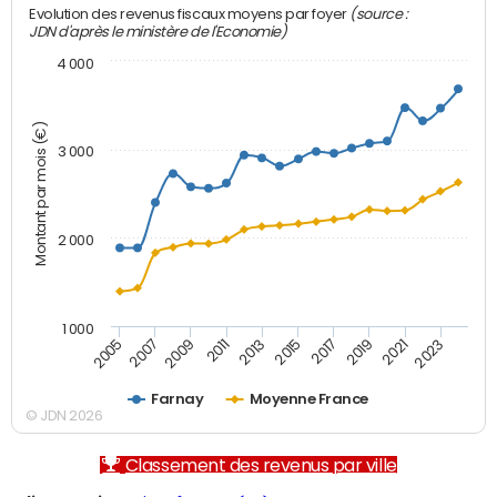
(source :
Evolution des revenus fiscaux moyens par foyer
JDN d'après le ministère de l'Economie)
4 000
Montant par mois (€)
3 000
2 000
1 000
2007
2017
2005
2015
2013
2023
2011
2021
2009
2019
Farnay
Moyenne France
© JDN 2026
Classement des revenus par ville