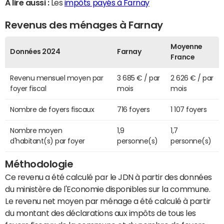
A lire aussi :
Les
impôts payés à Farnay
Revenus des ménages à Farnay
Moyenne
Données 2024
Farnay
France
Revenu mensuel moyen par
3 685 € / par
2 626 € / par
foyer fiscal
mois
mois
Nombre de foyers fiscaux
716 foyers
1 107 foyers
Nombre moyen
1,9
1,7
d'habitant(s) par foyer
personne(s)
personne(s)
Méthodologie
Ce revenu a été calculé par le JDN à partir des données
du ministère de l'Economie disponibles sur la commune.
Le revenu net moyen par ménage a été calculé à partir
du montant des déclarations aux impôts de tous les