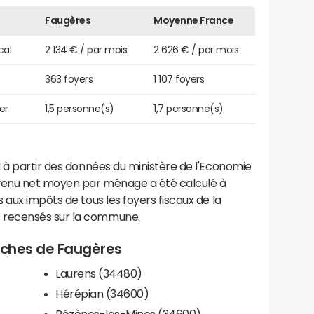
Faugères
Moyenne France
cal
2 134 € / par mois
2 626 € / par mois
363 foyers
1 107 foyers
er
1,5 personne(s)
1,7 personne(s)
 à partir des données du ministère de l'Economie
evenu net moyen par ménage a été calculé à
 aux impôts de tous les foyers fiscaux de la
 recensés sur la commune.
roches de Faugères
Laurens (34480)
Hérépian (34600)
Pézènes-les-Mines (34600)