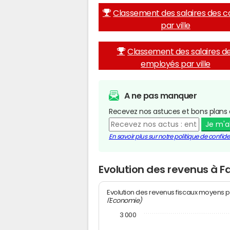
Classement des salaires des c
par ville
Classement des salaires d
employés par ville
A ne pas manquer
Recevez nos astuces et bons plans 
Je m'
En savoir plus sur notre politique de confiden
Evolution des revenus à 
Evolution des revenus fiscaux moyens p
l'Economie)
3 000