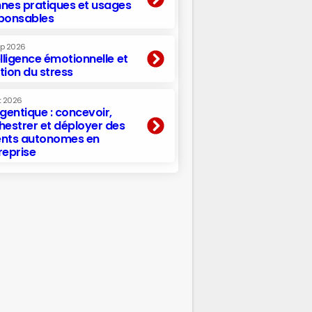
nes pratiques et usages
ponsables
ep 2026
elligence émotionnelle et
tion du stress
t 2026
agentique : concevoir,
hestrer et déployer des
nts autonomes en
reprise