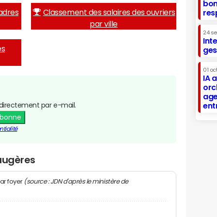
bon
adres
Classement des salaires des ouvriers
res
par ville
24 s
Int
es
ges
01 oc
IA 
orc
age
directement par e-mail.
ent
abonne
tialité
Faugères
(source : JDN d'après le ministère de
ar foyer