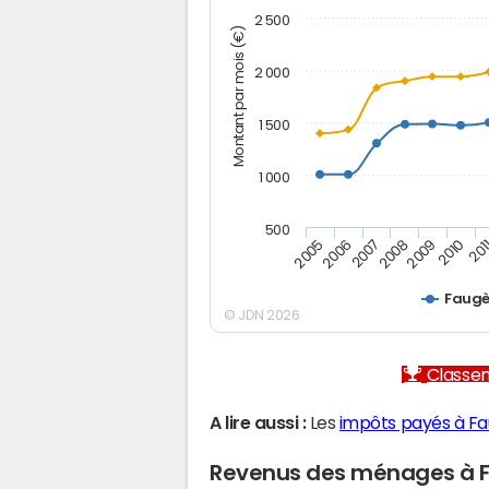
2 500
Montant par mois (€)
2 000
1 500
1 000
500
2005
2006
2007
2008
2009
2010
201
Faugè
© JDN 2026
Classem
A lire aussi :
Les
impôts payés à F
Revenus des ménages à 