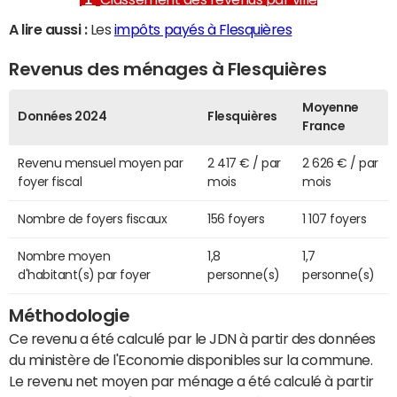
A lire aussi :
Les
impôts payés à Flesquières
Revenus des ménages à Flesquières
Moyenne
Données 2024
Flesquières
France
Revenu mensuel moyen par
2 417 € / par
2 626 € / par
foyer fiscal
mois
mois
Nombre de foyers fiscaux
156 foyers
1 107 foyers
Nombre moyen
1,8
1,7
d'habitant(s) par foyer
personne(s)
personne(s)
Méthodologie
Ce revenu a été calculé par le JDN à partir des données
du ministère de l'Economie disponibles sur la commune.
Le revenu net moyen par ménage a été calculé à partir