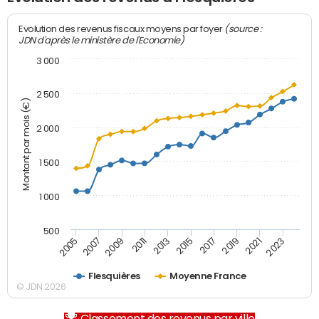
(source :
Evolution des revenus fiscaux moyens par foyer
JDN d'après le ministère de l'Economie)
3 000
2 500
Montant par mois (€)
2 000
1 500
1 000
500
2007
2017
2009
2019
2011
2021
2013
2023
2005
2015
Flesquières
Moyenne France
© JDN 2026
Classement des revenus par ville