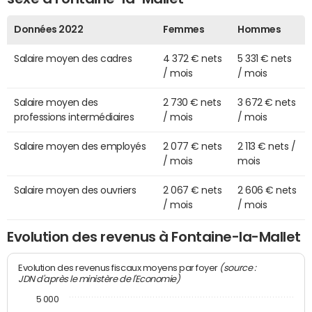
Données 2022
Femmes
Hommes
Salaire moyen des cadres
4 372 € nets
5 331 € nets
/ mois
/ mois
Salaire moyen des
2 730 € nets
3 672 € nets
professions intermédiaires
/ mois
/ mois
Salaire moyen des employés
2 077 € nets
2 113 € nets /
/ mois
mois
Salaire moyen des ouvriers
2 067 € nets
2 606 € nets
/ mois
/ mois
Evolution des revenus à Fontaine-la-Mallet
(source :
Evolution des revenus fiscaux moyens par foyer
JDN d'après le ministère de l'Economie)
5 000