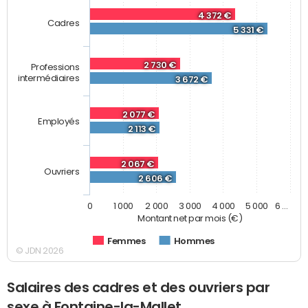
4 372 €
Cadres
5 331 €
2 730 €
Professions
intermédiaires
3 672 €
2 077 €
Employés
2 113 €
2 067 €
Ouvriers
2 606 €
0
1 000
2 000
3 000
4 000
5 000
6 …
Montant net par mois (€)
Femmes
Hommes
© JDN 2026
Salaires des cadres et des ouvriers par
sexe à Fontaine-la-Mallet