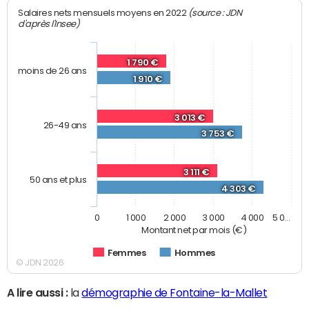
(source : JDN
Salaires nets mensuels moyens en 2022
d'après l'Insee)
1 790 €
moins de 26 ans
1 910 €
3 013 €
26-49 ans
3 753 €
3 111 €
50 ans et plus
4 303 €
0
1 000
2 000
3 000
4 000
5 0…
Montant net par mois (€)
Femmes
Hommes
© JDN 2026
A lire aussi :
la
démographie de Fontaine-la-Mallet