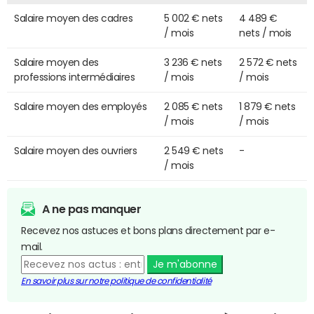
Salaire moyen des cadres
5 002 € nets
4 489 €
/ mois
nets / mois
Salaire moyen des
3 236 € nets
2 572 € nets
professions intermédiaires
/ mois
/ mois
Salaire moyen des employés
2 085 € nets
1 879 € nets
/ mois
/ mois
Salaire moyen des ouvriers
2 549 € nets
-
/ mois
A ne pas manquer
Recevez nos astuces et bons plans directement par e-
mail.
Je m'abonne
En savoir plus sur notre politique de confidentialité