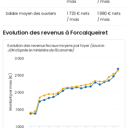
mois
/ mois
Salaire moyen des ouvriers
1 733 € nets
1 980 € nets
/ mois
/ mois
Evolution des revenus à Forcalqueiret
(source :
Evolution des revenus fiscaux moyens par foyer
JDN d'après le ministère de l'Economie)
3 000
Montant par mois (€)
2 500
2 000
1 500
1 000