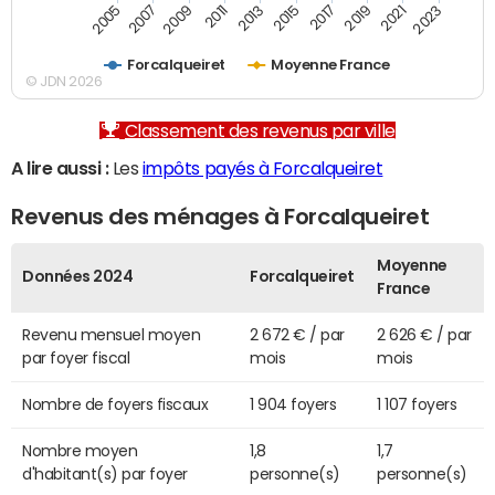
2007
2017
2009
2019
2011
2021
2013
2023
2005
2015
Forcalqueiret
Moyenne France
© JDN 2026
Classement des revenus par ville
A lire aussi :
Les
impôts payés à Forcalqueiret
Revenus des ménages à Forcalqueiret
Moyenne
Données 2024
Forcalqueiret
France
Revenu mensuel moyen
2 672 € / par
2 626 € / par
par foyer fiscal
mois
mois
Nombre de foyers fiscaux
1 904 foyers
1 107 foyers
Nombre moyen
1,8
1,7
d'habitant(s) par foyer
personne(s)
personne(s)