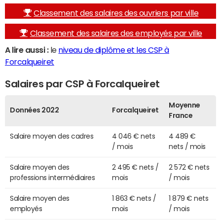
Classement des salaires des ouvriers par ville
Classement des salaires des employés par ville
A lire aussi :
le
niveau de diplôme et les CSP à
Forcalqueiret
Salaires par CSP à Forcalqueiret
Moyenne
Données 2022
Forcalqueiret
France
Salaire moyen des cadres
4 046 € nets
4 489 €
/ mois
nets / mois
Salaire moyen des
2 495 € nets /
2 572 € nets
professions intermédiaires
mois
/ mois
Salaire moyen des
1 863 € nets /
1 879 € nets
employés
mois
/ mois