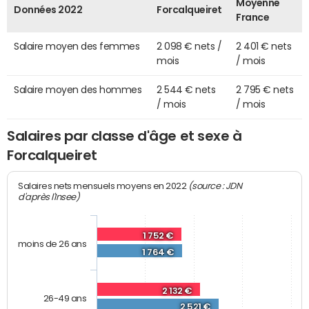
Moyenne
Données 2022
Forcalqueiret
France
Salaire moyen des femmes
2 098 € nets /
2 401 € nets
mois
/ mois
Salaire moyen des hommes
2 544 € nets
2 795 € nets
/ mois
/ mois
Salaires par classe d'âge et sexe à
Forcalqueiret
(source : JDN
Salaires nets mensuels moyens en 2022
d'après l'Insee)
1 752 €
moins de 26 ans
1 764 €
2 132 €
26-49 ans
2 521 €