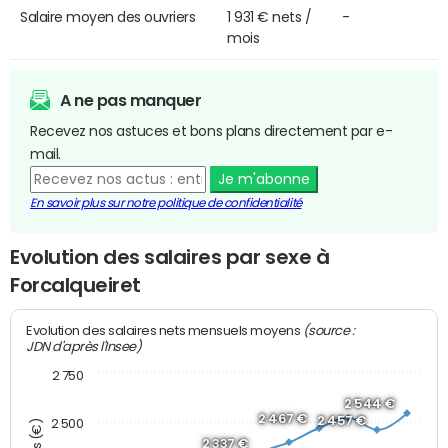
Salaire moyen des ouvriers
1 931 € nets /
-
mois
A ne pas manquer
Recevez nos astuces et bons plans directement par e-
mail.
Je m'abonne
En savoir plus sur notre politique de confidentialité
Evolution des salaires par sexe à
Forcalqueiret
(source :
Evolution des salaires nets mensuels moyens
JDN d'après l'Insee)
2 750
2 544 €
2 467 €
2 457 €
2 500
2 337 €