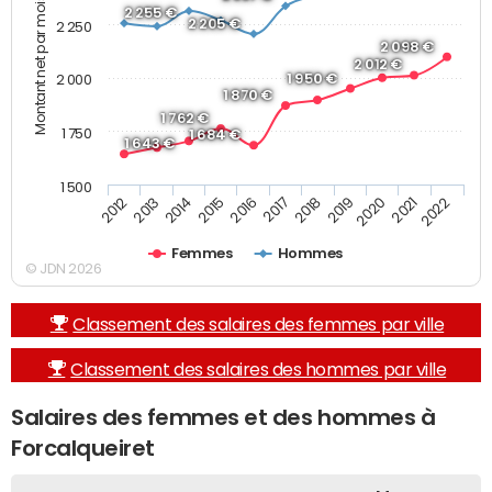
Montant net par mois (€)
2 255 €
2 205 €
2 250
2 098 €
2 012 €
1 950 €
2 000
1 870 €
1 762 €
1 750
1 684 €
1 643 €
1 500
2013
2017
2021
2014
2018
2022
2015
2019
2012
2016
2020
Femmes
Hommes
© JDN 2026
Classement des salaires des femmes par ville
Classement des salaires des hommes par ville
Salaires des femmes et des hommes à
Forcalqueiret