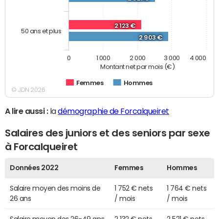
2 123 €
50 ans et plus
2 903 €
0
1 000
2 000
3 000
4 000
Montant net par mois (€)
Femmes
Hommes
© JDN 2026
A lire aussi :
la
démographie de Forcalqueiret
Salaires des juniors et des seniors par sexe
à Forcalqueiret
Données 2022
Femmes
Hommes
Salaire moyen des moins de
1 752 € nets
1 764 € nets
26 ans
/ mois
/ mois