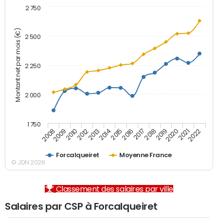
2 750
Montant net par mois (€)
2 500
2 250
2 000
1 750
2012
2019
2014
2021
2008
2016
2010
2018
2013
2020
2015
2022
2009
2017
Forcalqueiret
Moyenne France
© JDN 2026
Classement des salaires par ville
Salaires par CSP à Forcalqueiret