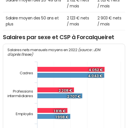
Salaire moyen des 26-49 ans
2 132 € nets
2 521 € nets
/ mois
/ mois
Salaire moyen des 50 ans et
2 123 € nets
2 903 € nets
plus
/ mois
/ mois
Salaires par sexe et CSP à Forcalqueiret
(source : JDN
Salaires nets mensuels moyens en 2022
d'après l'Insee)
4 052 €
Cadres
4 043 €
2 208 €
Professions
intermédiaires
2 707 €
1 816 €
Employés
1 998 €