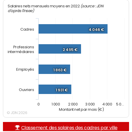
(source : JDN
Salaires nets mensuels moyens en 2022
d'après l'Insee)
Cadres
4 046 €
Professions
2 495 €
intermédiaires
Employés
1 863 €
Ouvriers
1 931 €
0
1 000
2 000
3 000
4 000
5 0…
Montant net par mois (€)
© JDN 2026
Classement des salaires des cadres par ville