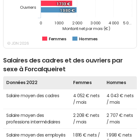
1 733 €
Ouvriers
1 980 €
0
1 000
2 000
3 000
4 000
5 0…
Montant net par mois (€)
Femmes
Hommes
© JDN 2026
Salaires des cadres et des ouvriers par
sexe à Forcalqueiret
Données 2022
Femmes
Hommes
Salaire moyen des cadres
4 052 € nets
4 043 € nets
/ mois
/ mois
Salaire moyen des
2 208 € nets
2 707 € nets
professions intermédiaires
/ mois
/ mois
Salaire moyen des employés
1 816 € nets /
1 998 € nets