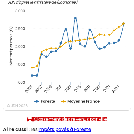
JDN d'après le ministère de l'Economie)
3 000
Montant par mois (€)
2 500
2 000
1 500
1 000
2007
2017
2009
2019
2011
2021
2013
2023
2005
2015
Foreste
Moyenne France
© JDN 2026
Classement des revenus par ville
A lire aussi :
Les
impôts payés à Foreste