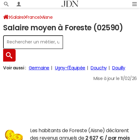
Salaire
France
Aisne
Salaire moyen à Foreste (02590)
Voir aussi :
Germaine
Ugny-l'Équipée
Douchy
Douilly
Mise à jour le 11/02/26
Les habitants de Foreste (Aisne) déclarent
des revenus annuels de
2 627 € / par mois