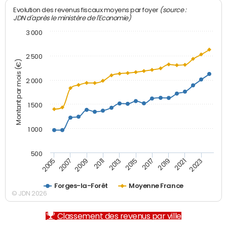
(source :
Evolution des revenus fiscaux moyens par foyer
JDN d'après le ministère de l'Economie)
3 000
2 500
Montant par mois (€)
2 000
1 500
1 000
500
2007
2017
2009
2019
2011
2021
2013
2023
2005
2015
Forges-la-Forêt
Moyenne France
© JDN 2026
Classement des revenus par ville