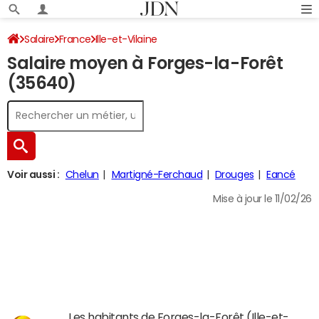
Salaire
France
Ille-et-Vilaine
Salaire moyen à Forges-la-Forêt
(35640)
Voir aussi :
Chelun
Martigné-Ferchaud
Drouges
Eancé
Mise à jour le 11/02/26
Les habitants de Forges-la-Forêt (Ille-et-