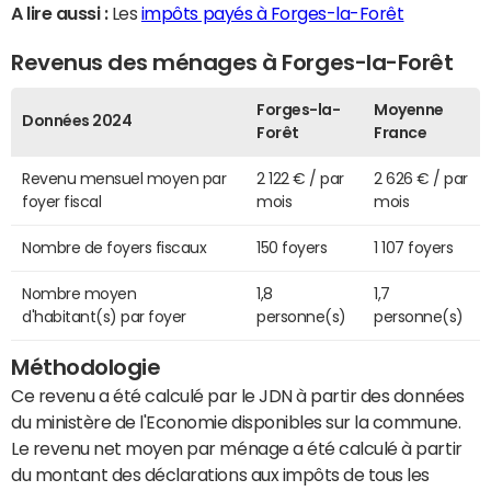
A lire aussi :
Les
impôts payés à Forges-la-Forêt
Revenus des ménages à Forges-la-Forêt
Forges-la-
Moyenne
Données 2024
Forêt
France
Revenu mensuel moyen par
2 122 € / par
2 626 € / par
foyer fiscal
mois
mois
Nombre de foyers fiscaux
150 foyers
1 107 foyers
Nombre moyen
1,8
1,7
d'habitant(s) par foyer
personne(s)
personne(s)
Méthodologie
Ce revenu a été calculé par le JDN à partir des données
du ministère de l'Economie disponibles sur la commune.
Le revenu net moyen par ménage a été calculé à partir
du montant des déclarations aux impôts de tous les