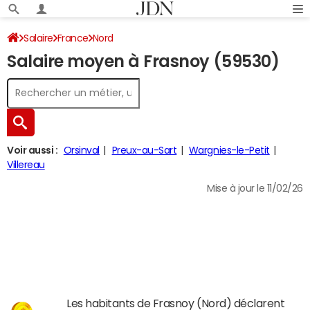
Salaire
France
Nord
Salaire moyen à Frasnoy (59530)
Voir aussi :
Orsinval
Preux-au-Sart
Wargnies-le-Petit
Villereau
Mise à jour le 11/02/26
Les habitants de Frasnoy (Nord) déclarent