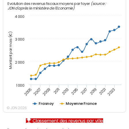
(source :
Evolution des revenus fiscaux moyens par foyer
JDN d'après le ministère de l'Economie)
4 000
Montant par mois (€)
3 000
2 000
1 000
2007
2017
2005
2015
2013
2023
2011
2021
2009
2019
Frasnoy
Moyenne France
© JDN 2026
Classement des revenus par ville