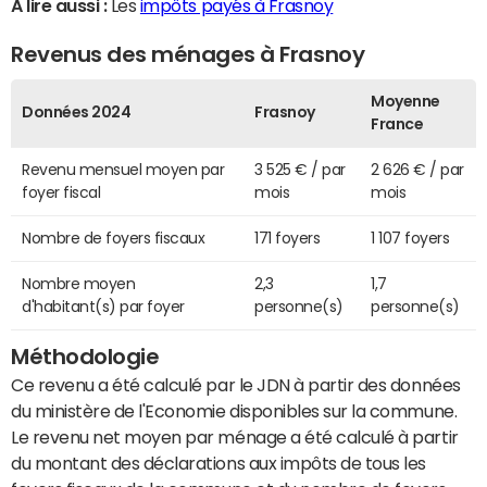
A lire aussi :
Les
impôts payés à Frasnoy
Revenus des ménages à Frasnoy
Moyenne
Données 2024
Frasnoy
France
Revenu mensuel moyen par
3 525 € / par
2 626 € / par
foyer fiscal
mois
mois
Nombre de foyers fiscaux
171 foyers
1 107 foyers
Nombre moyen
2,3
1,7
d'habitant(s) par foyer
personne(s)
personne(s)
Méthodologie
Ce revenu a été calculé par le JDN à partir des données
du ministère de l'Economie disponibles sur la commune.
Le revenu net moyen par ménage a été calculé à partir
du montant des déclarations aux impôts de tous les