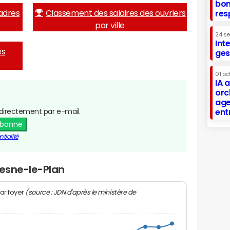
bon
adres
Classement des salaires des ouvriers
res
par ville
24 s
Int
es
ges
01 oc
IA 
orc
age
directement par e-mail.
ent
abonne
tialité
resne-le-Plan
(source : JDN d'après le ministère de
ar foyer