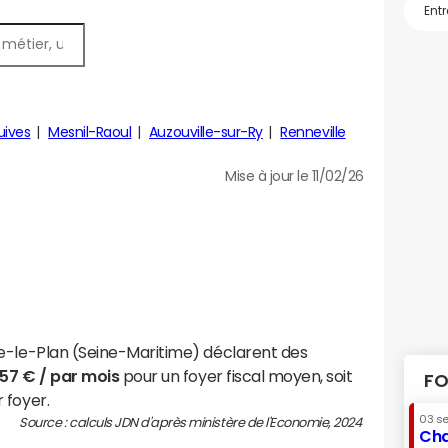
uives
Mesnil-Raoul
Auzouville-sur-Ry
Renneville
Mise à jour le 11/02/26
e-le-Plan (Seine-Maritime) déclarent des
757 € / par mois
pour un foyer fiscal moyen, soit
FO
 foyer.
03 s
Source : calculs JDN d'après ministère de l'Economie, 2024
Cha