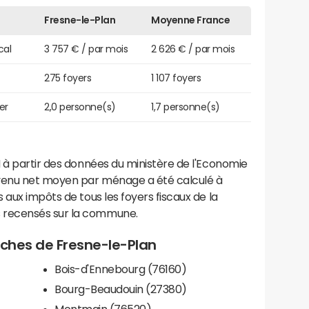
Fresne-le-Plan
Moyenne France
cal
3 757 € / par mois
2 626 € / par mois
275 foyers
1 107 foyers
er
2,0 personne(s)
1,7 personne(s)
 à partir des données du ministère de l'Economie
evenu net moyen par ménage a été calculé à
 aux impôts de tous les foyers fiscaux de la
 recensés sur la commune.
roches de Fresne-le-Plan
Bois-d'Ennebourg (76160)
Bourg-Beaudouin (27380)
Montmain (76520)