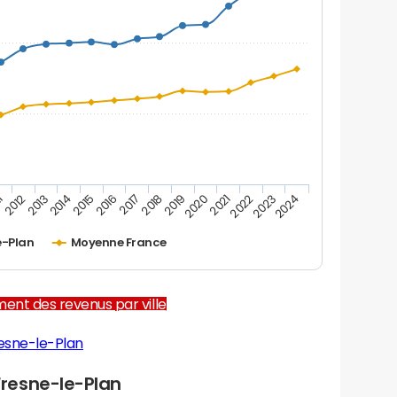
2012
2017
2022
1
2016
2021
2015
2020
2014
2019
2024
2013
2018
2023
e-Plan
Moyenne France
ent des revenus par ville
esne-le-Plan
resne-le-Plan