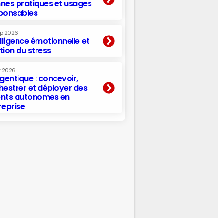
nes pratiques et usages
ponsables
ep 2026
elligence émotionnelle et
tion du stress
t 2026
agentique : concevoir,
hestrer et déployer des
nts autonomes en
reprise