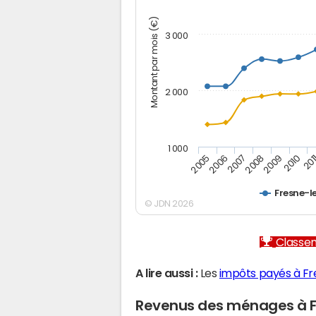
Montant par mois (€)
3 000
2 000
1 000
2007
2006
201
2005
2010
2009
2008
Fresne-l
© JDN 2026
Classem
A lire aussi :
Les
impôts payés à Fr
Revenus des ménages à F