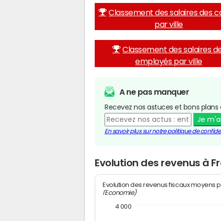
Classement des salaires des c
par ville
Classement des salaires d
employés par ville
A ne pas manquer
Recevez nos astuces et bons plans 
Je m'
En savoir plus sur notre politique de confiden
Evolution des revenus à F
Evolution des revenus fiscaux moyens p
l'Economie)
4 000