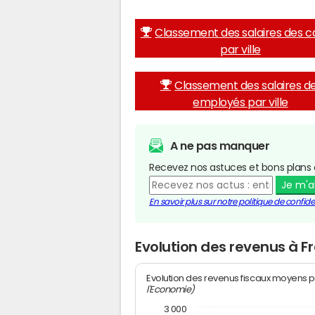
Classement des salaires des c
par ville
Classement des salaires d
employés par ville
A ne pas manquer
Recevez nos astuces et bons plans 
Je m'
En savoir plus sur notre politique de confiden
Evolution des revenus à F
Evolution des revenus fiscaux moyens p
l'Economie)
3 000