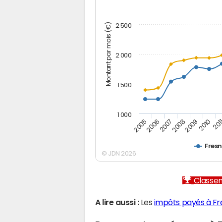
Montant par mois (€)
2 500
2 000
1 500
1 000
2005
2006
2007
2008
2009
2010
201
Fres
© JDN 2026
Classem
A lire aussi :
Les
impôts payés à F