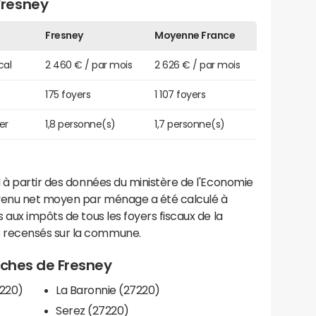
Fresney
Fresney
Moyenne France
cal
2 460 € / par mois
2 626 € / par mois
175 foyers
1 107 foyers
er
1,8 personne(s)
1,7 personne(s)
 à partir des données du ministère de l'Economie
evenu net moyen par ménage a été calculé à
 aux impôts de tous les foyers fiscaux de la
 recensés sur la commune.
roches de Fresney
220)
La Baronnie (27220)
Serez (27220)