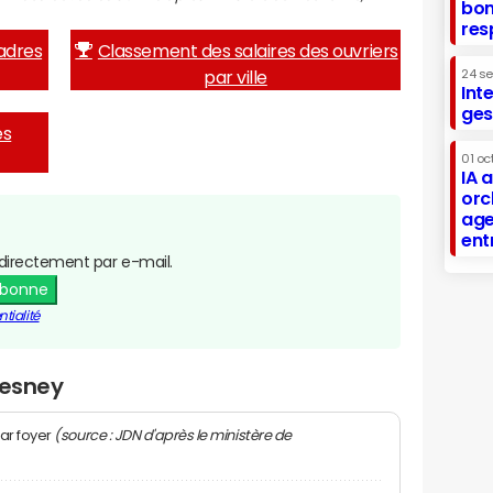
bon
res
adres
Classement des salaires des ouvriers
par ville
24 s
Int
ges
es
01 oc
IA 
orc
age
ent
directement par e-mail.
abonne
tialité
resney
(source : JDN d'après le ministère de
ar foyer