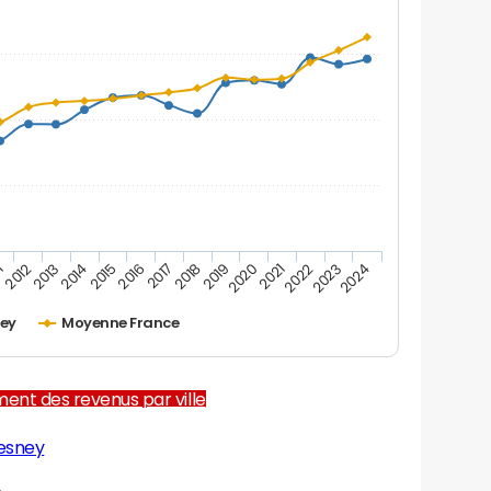
1
2012
2013
2014
2015
2016
2017
2018
2019
2020
2021
2022
2023
2024
ney
Moyenne France
ent des revenus par ville
resney