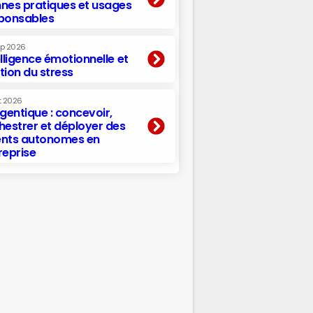
nes pratiques et usages
ponsables
ep 2026
elligence émotionnelle et
tion du stress
t 2026
agentique : concevoir,
hestrer et déployer des
nts autonomes en
reprise