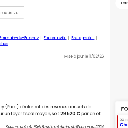
Germain-de-Fresney
Foucrainville
Bretagnolles
nches
Mise à jour le 11/02/26
ey (Eure) déclarent des revenus annuels de
FO
r un foyer fiscal moyen, soit
29 520 €
par an et
03 s
Cha
Source : calculs JDN d'après ministère de l'Economie, 2024