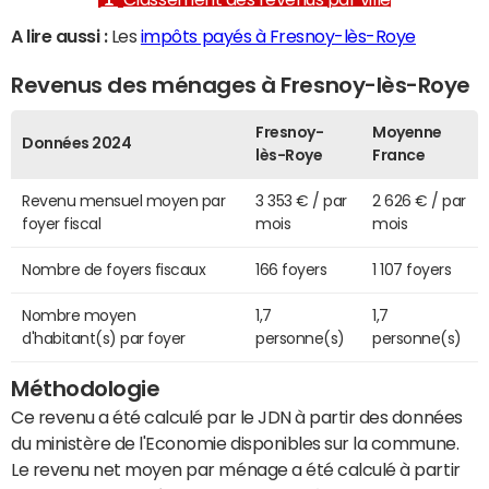
A lire aussi :
Les
impôts payés à Fresnoy-lès-Roye
Revenus des ménages à Fresnoy-lès-Roye
Fresnoy-
Moyenne
Données 2024
lès-Roye
France
Revenu mensuel moyen par
3 353 € / par
2 626 € / par
foyer fiscal
mois
mois
Nombre de foyers fiscaux
166 foyers
1 107 foyers
Nombre moyen
1,7
1,7
d'habitant(s) par foyer
personne(s)
personne(s)
Méthodologie
Ce revenu a été calculé par le JDN à partir des données
du ministère de l'Economie disponibles sur la commune.
Le revenu net moyen par ménage a été calculé à partir