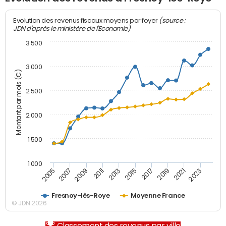
(source :
Evolution des revenus fiscaux moyens par foyer
JDN d'après le ministère de l'Economie)
3 500
3 000
Montant par mois (€)
2 500
2 000
1 500
1 000
2007
2017
2009
2019
2011
2021
2013
2023
2005
2015
Fresnoy-lès-Roye
Moyenne France
© JDN 2026
Classement des revenus par ville