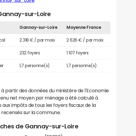
annay-sur-Loire
Gannay-sur-Loire
Gannay-sur-Loire
Moyenne France
cal
2 318 € / par mois
2 626 € / par mois
232 foyers
1 107 foyers
er
1,7 personne(s)
1,7 personne(s)
 à partir des données du ministère de l'Economie
evenu net moyen par ménage a été calculé à
 aux impôts de tous les foyers fiscaux de la
 recensés sur la commune.
proches de Gannay-sur-Loire