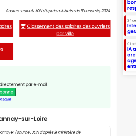
bon
res
Source : calculs JDN d'après ministère de l'Economie, 2024
24 s
Int
adres
Classement des salaires des ouvriers
ges
par ville
01 oc
es
IA 
orc
age
ent
directement par e-mail.
abonne
tialité
Gannay-sur-Loire
(source : JDN d'après le ministère de
ar foyer