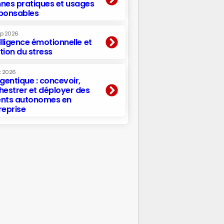
nes pratiques et usages
ponsables
ep 2026
elligence émotionnelle et
tion du stress
t 2026
agentique : concevoir,
hestrer et déployer des
nts autonomes en
reprise