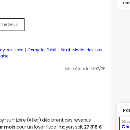
y-sur-Loire
Paray-le-Frésil
Saint-Martin-des-Lais
taine
Mise à jour le 11/02/26
FO
y-sur-Loire (Allier) déclarent des revenus
03 s
Cha
ar mois
pour un foyer fiscal moyen, soit
27 816 €