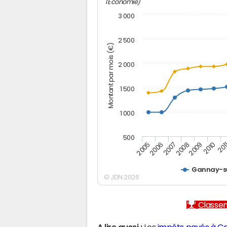
l'Economie)
3 000
2 500
Montant par mois (€)
2 000
1 500
1 000
500
2005
2006
2007
2008
2009
2010
201
Gannay-su
© JDN 2026
Classem