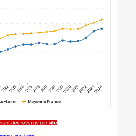
1
2012
2013
2014
2015
2016
2017
2018
2019
2020
2021
2022
2023
2024
r-Loire
Moyenne France
ent des revenus par ville