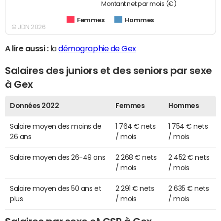
Montant net par mois (€)
Femmes
Hommes
© JDN 2026
A lire aussi :
la
démographie de Gex
Salaires des juniors et des seniors par sexe
à Gex
Données 2022
Femmes
Hommes
Salaire moyen des moins de
1 764 € nets
1 754 € nets
26 ans
/ mois
/ mois
Salaire moyen des 26-49 ans
2 268 € nets
2 452 € nets
/ mois
/ mois
Salaire moyen des 50 ans et
2 291 € nets
2 635 € nets
plus
/ mois
/ mois