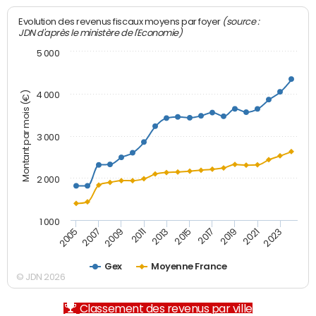
(source :
Evolution des revenus fiscaux moyens par foyer
JDN d'après le ministère de l'Economie)
5 000
Montant par mois (€)
4 000
3 000
2 000
1 000
2007
2017
2005
2015
2013
2023
2011
2021
2009
2019
Gex
Moyenne France
© JDN 2026
Classement des revenus par ville