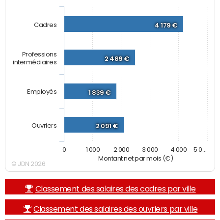
Cadres
4 179 €
Professions
2 489 €
intermédiaires
Employés
1 839 €
Ouvriers
2 091 €
0
1 000
2 000
3 000
4 000
5 0…
Montant net par mois (€)
© JDN 2026
Classement des salaires des cadres par ville
Classement des salaires des ouvriers par ville