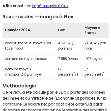
A lire aussi :
Les
impôts payés à Gex
Revenus des ménages à Gex
Moyenne
Données 2024
Gex
France
Revenu mensuel moyen par
4 346 € /
2 626 € / par
foyer fiscal
par mois
mois
Nombre de foyers fiscaux
7 955 foyers
1 107 foyers
Nombre moyen
1,7
1,7
d'habitant(s) par foyer
personne(s)
personne(s)
Méthodologie
Ce revenu a été calculé par le JDN à partir des données
de l'Insee et du ministère de l'Economie disponibles sur la
commune. Le salaire net par actif a été obtenu à partir
du salaire net horaire moyen de l'ensemble des salariés à