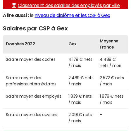
Classement des salaires des employés par ville
A lire aussi :
le
niveau de diplôme et les CSP à Gex
Salaires par CSP à Gex
Moyenne
Données 2022
Gex
France
Salaire moyen des cadres
4 179 € nets
4 489 €
/ mois
nets / mois
Salaire moyen des
2 489 € nets
2 572 € nets
professions intermédiaires
/ mois
/ mois
Salaire moyen des employés
1 839 € nets
1 879 € nets
/ mois
/ mois
Salaire moyen des ouvriers
2 091 € nets
-
/ mois