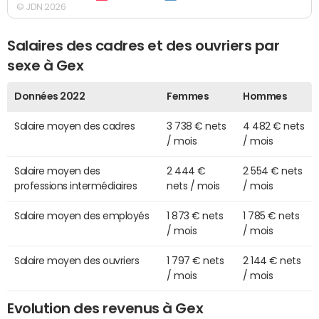
© JDN 2026
Salaires des cadres et des ouvriers par
sexe à Gex
Données 2022
Femmes
Hommes
Salaire moyen des cadres
3 738 € nets
4 482 € nets
/ mois
/ mois
Salaire moyen des
2 444 €
2 554 € nets
professions intermédiaires
nets / mois
/ mois
Salaire moyen des employés
1 873 € nets
1 785 € nets
/ mois
/ mois
Salaire moyen des ouvriers
1 797 € nets
2 144 € nets
/ mois
/ mois
Evolution des revenus à Gex