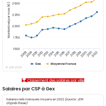
2 500
Montant net par mois (€)
2 250
2 000
1 750
1 500
2012
2019
2014
2021
2008
2016
2010
2018
2013
2020
2015
2022
2009
2017
Gex
Moyenne France
© JDN 2026
Classement des salaires par ville
Salaires par CSP à Gex
(source : JDN
Salaires nets mensuels moyens en 2022
d'après l'Insee)