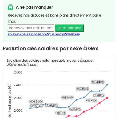
A ne pas manquer
Recevez nos astuces et bons plans directement par e-
mail.
Je m'abonne
En savoir plus sur notre politique de confidentialité
Evolution des salaires par sexe à Gex
(source :
Evolution des salaires nets mensuels moyens
JDN d'après l'Insee)
2 600
2 398 €
2 400
Montant net par mois (€)
2 293 €
2 191 €
2 157 €
2 200
2 112 €
2 095 €
2 038 €
2 028 €
1 975 €
2 000
1 911 €