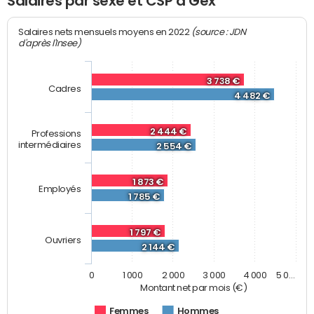
Salaires par sexe et CSP à Gex
(source : JDN
Salaires nets mensuels moyens en 2022
d'après l'Insee)
3 738 €
Cadres
4 482 €
2 444 €
Professions
intermédiaires
2 554 €
1 873 €
Employés
1 785 €
1 797 €
Ouvriers
2 144 €
0
1 000
2 000
3 000
4 000
5 0…
Montant net par mois (€)
Femmes
Hommes