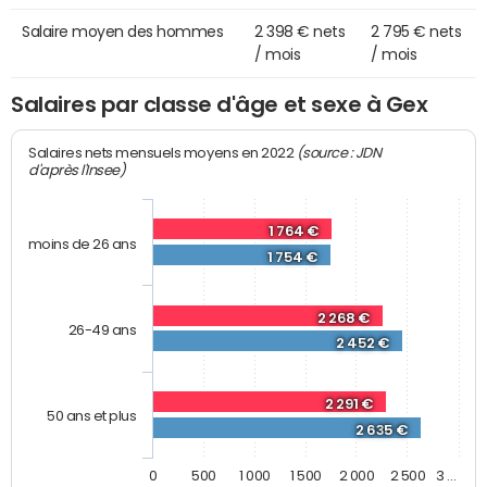
Salaire moyen des hommes
2 398 € nets
2 795 € nets
/ mois
/ mois
Salaires par classe d'âge et sexe à Gex
(source : JDN
Salaires nets mensuels moyens en 2022
d'après l'Insee)
1 764 €
moins de 26 ans
1 754 €
2 268 €
26-49 ans
2 452 €
2 291 €
50 ans et plus
2 635 €
0
500
1 000
1 500
2 000
2 500
3 …