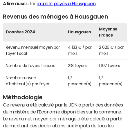
A lire aussi :
Les
impôts payés à Hausgauen
Revenus des ménages à Hausgauen
Moyenne
Données 2024
Hausgauen
France
Revenu mensuel moyen par
4 133 € / par
2 626 € / par
foyer fiscal
mois
mois
Nombre de foyers fiscaux
218 foyers
1 107 foyers
Nombre moyen
1,7
1,7
d'habitant(s) par foyer
personne(s)
personne(s)
Méthodologie
Ce revenu a été calculé par le JDN à partir des données
du ministère de l'Economie disponibles sur la commune.
Le revenu net moyen par ménage a été calculé à partir
du montant des déclarations aux impôts de tous les