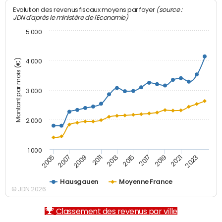
(source :
Evolution des revenus fiscaux moyens par foyer
JDN d'après le ministère de l'Economie)
5 000
Montant par mois (€)
4 000
3 000
2 000
1 000
2007
2017
2005
2015
2013
2023
2011
2021
2009
2019
Hausgauen
Moyenne France
© JDN 2026
Classement des revenus par ville