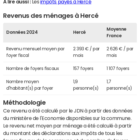
A lire aussi :
Les
impôts payés à Hercé
Revenus des ménages à Hercé
Moyenne
Données 2024
Hercé
France
Revenu mensuel moyen par
2 393 € / par
2 626 € / par
foyer fiscal
mois
mois
Nombre de foyers fiscaux
157 foyers
1 107 foyers
Nombre moyen
1,9
1,7
d'habitant(s) par foyer
personne(s)
personne(s)
Méthodologie
Ce revenu a été calculé par le JDN à partir des données
du ministère de l'Economie disponibles sur la commune.
Le revenu net moyen par ménage a été calculé à partir
du montant des déclarations aux impôts de tous les