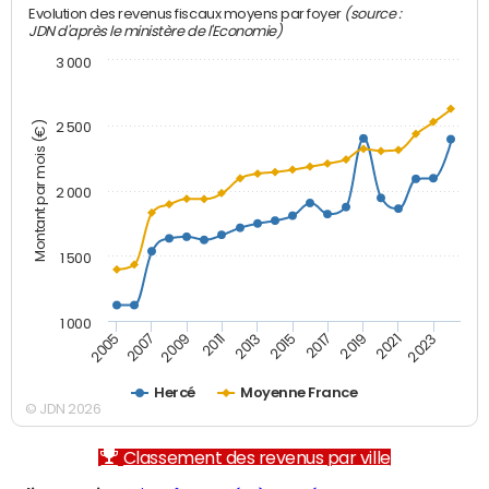
(source :
Evolution des revenus fiscaux moyens par foyer
JDN d'après le ministère de l'Economie)
3 000
Montant par mois (€)
2 500
2 000
1 500
1 000
2007
2017
2009
2019
2011
2021
2013
2023
2005
2015
Hercé
Moyenne France
© JDN 2026
Classement des revenus par ville