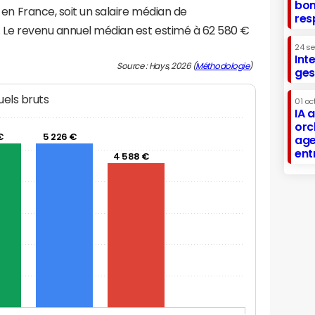
bon
en France, soit un salaire médian de
res
 Le revenu annuel médian est estimé à 62 580 €
24 s
Int
Source : Hays, 2026 (
Méthodologie
)
ges
els bruts
01 oc
IA 
orc
€
5 226 €
age
ent
4 588 €