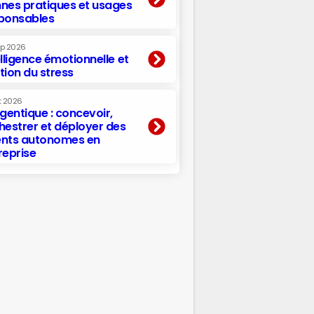
nes pratiques et usages
ponsables
ep 2026
elligence émotionnelle et
tion du stress
t 2026
agentique : concevoir,
hestrer et déployer des
nts autonomes en
reprise