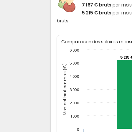
7 167 € bruts
par mois 
5 215 € bruts
par mois.
bruts.
Comparaison des salaires mensu
6 000
5 215 
5 000
Montant brut par mois (€)
4 000
3 000
2 000
1 000
0