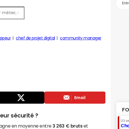
ppeur
chef de projet digital
community manager
Email
FO
ur sécurité ?
03 s
Cha
 gagne en moyenne entre
3 263 € bruts
et