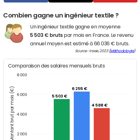
Combien gagne un ingénieur textile ?
Un ingénieur textile gagne en moyenne
5 503 € bruts
par mois en France. Le revenu
annuel moyen est estimé à 66 036 € bruts.
Source : Insee, 2023 (
Méthodologie
)
Comparaison des salaires mensuels bruts
8 000
Montant brut par mois (€)
6 255 €
6 000
5 503 €
4 588 €
4 000
2 000