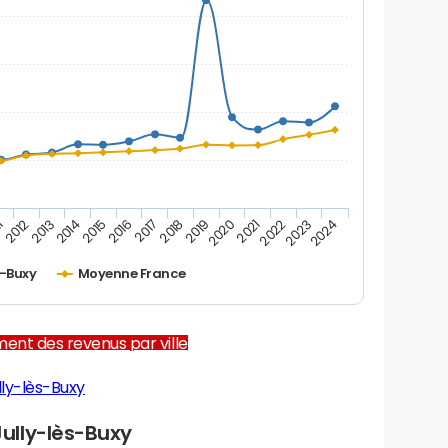
2012
2017
2022
1
2016
2021
2015
2020
2014
2019
2024
2013
2018
2023
s-Buxy
Moyenne France
ent des revenus par ville
lly-lès-Buxy
ully-lès-Buxy