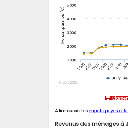
5 000
Montant par mois (€)
4 000
3 000
2 000
1 000
2007
2006
201
2005
2010
2009
2008
Jully-lè
© JDN 2026
Classem
A lire aussi :
Les
impôts payés à Ju
Revenus des ménages à J