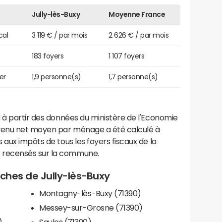
Jully-lès-Buxy
Moyenne France
cal
3 119 € / par mois
2 626 € / par mois
183 foyers
1 107 foyers
er
1,9 personne(s)
1,7 personne(s)
 à partir des données du ministère de l'Economie
evenu net moyen par ménage a été calculé à
 aux impôts de tous les foyers fiscaux de la
 recensés sur la commune.
roches de Jully-lès-Buxy
Montagny-lès-Buxy (71390)
Messey-sur-Grosne (71390)
)
Saules (71390)