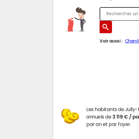
Voir aussi :
Chenô
Les habitants de Jully
annuels de
3 119 € / p
par an et par foyer.