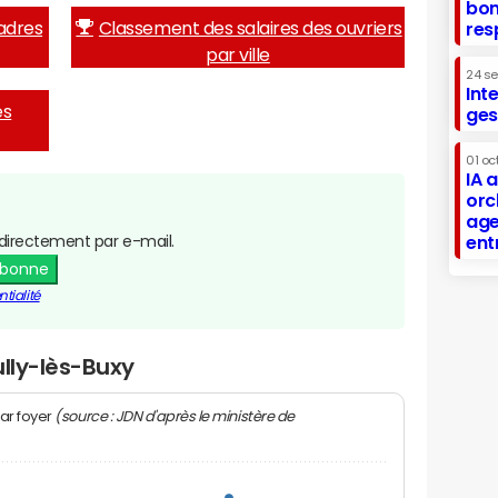
bon
adres
Classement des salaires des ouvriers
res
par ville
24 s
Int
es
ges
01 oc
IA 
orc
age
directement par e-mail.
ent
abonne
tialité
ully-lès-Buxy
(source : JDN d'après le ministère de
ar foyer