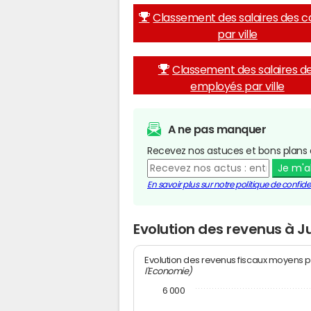
Classement des salaires des c
par ville
Classement des salaires d
employés par ville
A ne pas manquer
Recevez nos astuces et bons plans 
Je m'
En savoir plus sur notre politique de confiden
Evolution des revenus à J
Evolution des revenus fiscaux moyens p
l'Economie)
6 000