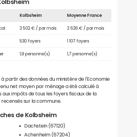
Kolbsheim
Kolbsheim
Moyenne France
cal
3 502 € / par mois
2 626 € / par mois
530 foyers
1 107 foyers
er
1,9 personne(s)
1,7 personne(s)
 à partir des données du ministère de l'Economie
evenu net moyen par ménage a été calculé à
 aux impôts de tous les foyers fiscaux de la
 recensés sur la commune.
roches de Kolbsheim
Dachstein (67120)
Achenheim (67204)