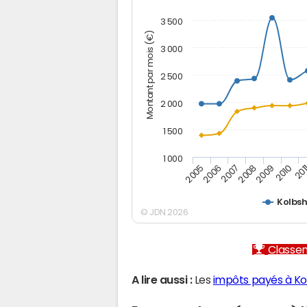
3 500
Montant par mois (€)
3 000
2 500
2 000
1 500
1 000
2007
2006
201
2005
2010
2009
2008
Kolbs
© JDN 2026
Classem
A lire aussi :
Les
impôts payés à K