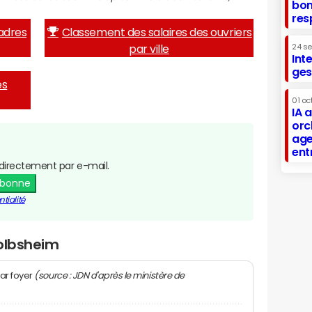
bon
res
adres
Classement des salaires des ouvriers
par ville
24 s
Int
ges
es
01 oc
IA 
orc
age
ent
directement par e-mail.
abonne
tialité
Kolbsheim
(source : JDN d'après le ministère de
ar foyer