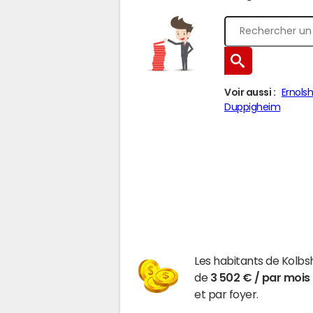
Voir aussi :
Ernols
Duppigheim
Les habitants de Kolb
de
3 502 € / par mois
et par foyer.