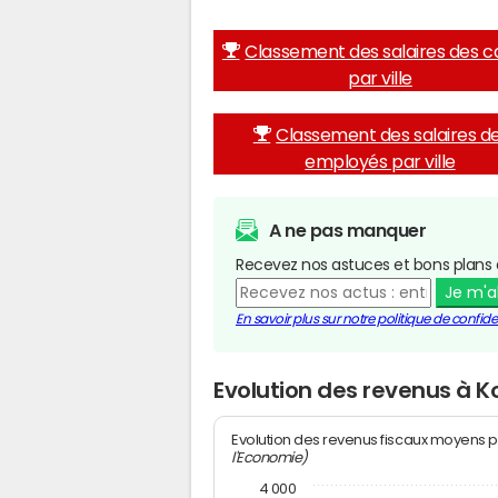
Classement des salaires des c
par ville
Classement des salaires d
employés par ville
A ne pas manquer
Recevez nos astuces et bons plans 
Je m'
En savoir plus sur notre politique de confiden
Evolution des revenus à 
Evolution des revenus fiscaux moyens p
l'Economie)
4 000