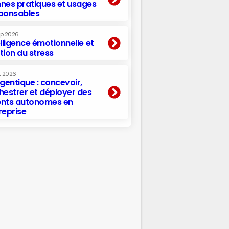
nes pratiques et usages
ponsables
ep 2026
elligence émotionnelle et
tion du stress
t 2026
agentique : concevoir,
hestrer et déployer des
nts autonomes en
reprise