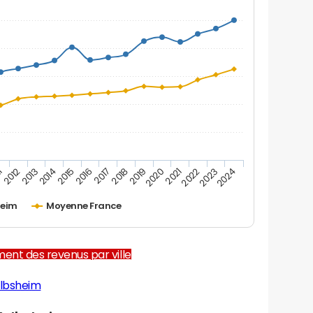
2012
2017
2022
1
2016
2021
2015
2020
2014
2019
2024
2013
2018
2023
heim
Moyenne France
ent des revenus par ville
olbsheim