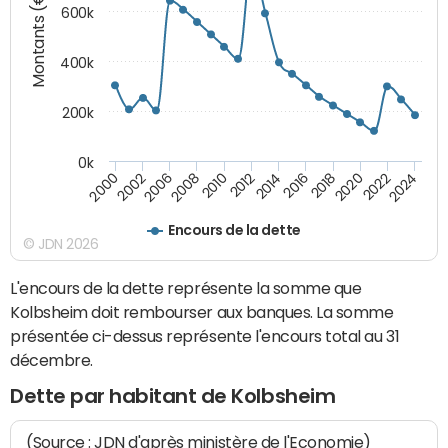
Montants (€)
600k
400k
200k
0k
2016
2014
2012
2010
2008
2006
2002
2000
2024
2022
2020
2018
Encours de la dette
© JDN 2026
L'encours de la dette représente la somme que
Kolbsheim doit rembourser aux banques. La somme
présentée ci-dessus représente l'encours total au 31
décembre.
Dette par habitant de Kolbsheim
(Source : JDN d'après ministère de l'Economie)