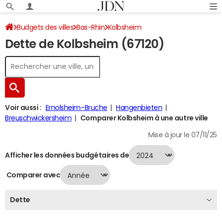
Budgets des villes
Bas-Rhin
Kolbsheim
Dette de Kolbsheim (67120)
Dette au 31/12/2024
Voir aussi :
Ernolsheim-Bruche
Hangenbieten
Breuschwickersheim
Comparer Kolbsheim à une autre ville
Mise à jour le 07/11/25
Afficher les données budgétaires de
Comparer avec
Dette