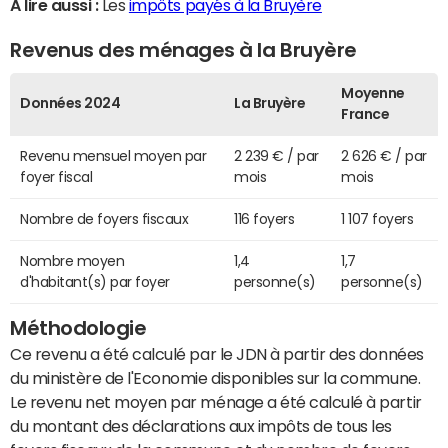
A lire aussi :
Les
impôts payés à la Bruyère
Revenus des ménages à la Bruyère
Moyenne
Données 2024
La Bruyère
France
Revenu mensuel moyen par
2 239 € / par
2 626 € / par
foyer fiscal
mois
mois
Nombre de foyers fiscaux
116 foyers
1 107 foyers
Nombre moyen
1,4
1,7
d'habitant(s) par foyer
personne(s)
personne(s)
Méthodologie
Ce revenu a été calculé par le JDN à partir des données
du ministère de l'Economie disponibles sur la commune.
Le revenu net moyen par ménage a été calculé à partir
du montant des déclarations aux impôts de tous les