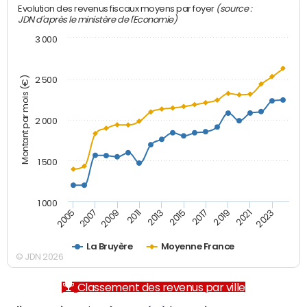
(source :
Evolution des revenus fiscaux moyens par foyer
JDN d'après le ministère de l'Economie)
3 000
Montant par mois (€)
2 500
2 000
1 500
1 000
2007
2017
2009
2019
2011
2021
2013
2023
2005
2015
La Bruyère
Moyenne France
© JDN 2026
Classement des revenus par ville