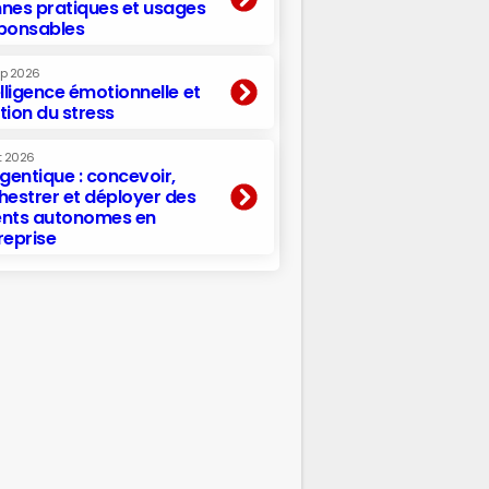
nes pratiques et usages
ponsables
ep 2026
elligence émotionnelle et
tion du stress
t 2026
agentique : concevoir,
hestrer et déployer des
nts autonomes en
reprise