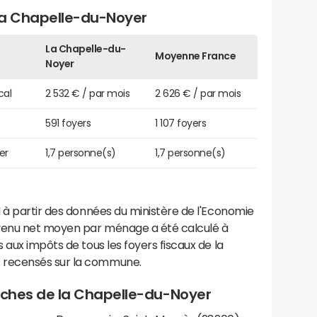
a Chapelle-du-Noyer
La Chapelle-du-
Moyenne France
Noyer
cal
2 532 € / par mois
2 626 € / par mois
591 foyers
1 107 foyers
er
1,7 personne(s)
1,7 personne(s)
 à partir des données du ministère de l'Economie
evenu net moyen par ménage a été calculé à
 aux impôts de tous les foyers fiscaux de la
 recensés sur la commune.
proches de la Chapelle-du-Noyer