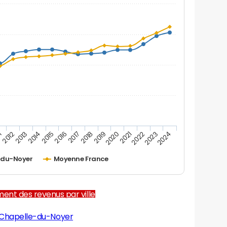
1
2012
2013
2014
2015
2016
2017
2018
2019
2020
2021
2022
2023
2024
-du-Noyer
Moyenne France
ent des revenus par ville
 Chapelle-du-Noyer