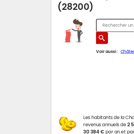
(28200)
Voir aussi :
Châte
Les habitants de la Ch
revenus annuels de
2 
30 384 €
par an et par