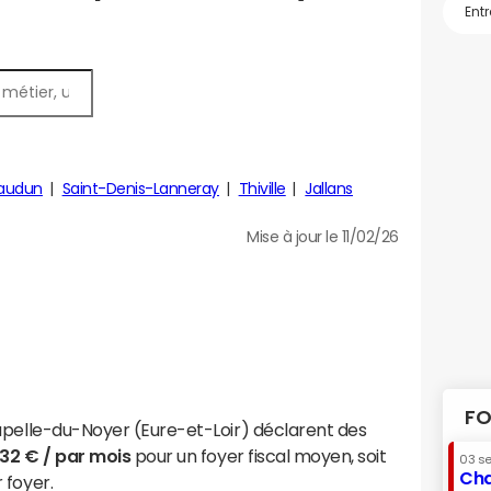
audun
Saint-Denis-Lanneray
Thiville
Jallans
Mise à jour le 11/02/26
FO
apelle-du-Noyer (Eure-et-Loir) déclarent des
532 € / par mois
pour un foyer fiscal moyen, soit
03 s
Cha
 foyer.