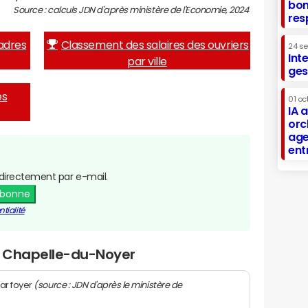
bon
Source : calculs JDN d'après ministère de l'Economie, 2024
res
adres
Classement des salaires des ouvriers
24 s
Int
par ville
ges
es
01 oc
IA 
orc
age
ent
directement par e-mail.
abonne
tialité
la Chapelle-du-Noyer
(source : JDN d'après le ministère de
ar foyer