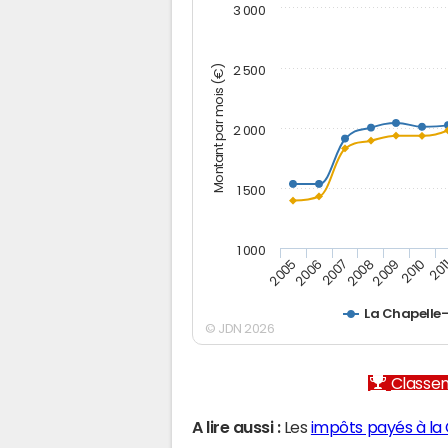
3 000
Montant par mois (€)
2 500
2 000
1 500
1 000
2005
2006
2007
2008
2009
2010
201
La Chapelle
© JDN 2026
Classem
A lire aussi :
Les
impôts payés à la