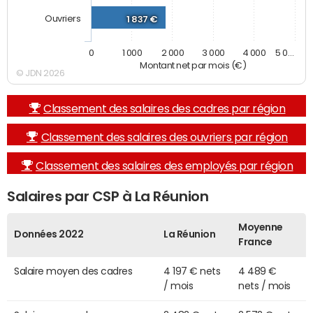
Ouvriers
1 837 €
0
1 000
2 000
3 000
4 000
5 0…
Montant net par mois (€)
© JDN 2026
Classement des salaires des cadres par région
Classement des salaires des ouvriers par région
Classement des salaires des employés par région
Salaires par CSP à La Réunion
Moyenne
Données 2022
La Réunion
France
Salaire moyen des cadres
4 197 € nets
4 489 €
/ mois
nets / mois