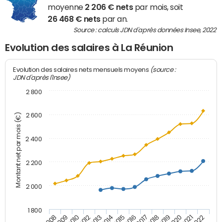
moyenne
2 206 € nets
par mois, soit
26 468 € nets
par an.
Source : calculs JDN d'après données Insee, 2022
Evolution des salaires à La Réunion
(source :
Evolution des salaires nets mensuels moyens
JDN d'après l'Insee)
2 800
2 600
Montant net par mois (€)
2 400
2 200
2 000
1 800
2008
2009
2010
2012
2013
2014
2015
2016
2017
2018
2019
2020
2021
2022