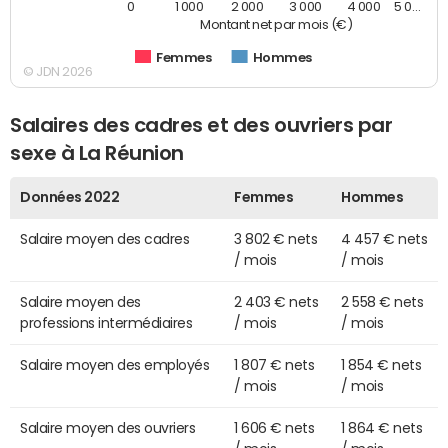
0
1 000
2 000
3 000
4 000
5 0…
Montant net par mois (€)
Femmes
Hommes
© JDN 2026
Salaires des cadres et des ouvriers par
sexe à La Réunion
Données 2022
Femmes
Hommes
Salaire moyen des cadres
3 802 € nets
4 457 € nets
/ mois
/ mois
Salaire moyen des
2 403 € nets
2 558 € nets
professions intermédiaires
/ mois
/ mois
Salaire moyen des employés
1 807 € nets
1 854 € nets
/ mois
/ mois
Salaire moyen des ouvriers
1 606 € nets
1 864 € nets