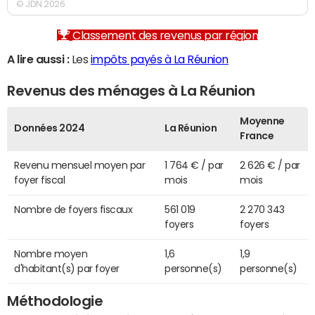
© JDN 2026
Classement des revenus par région
A lire aussi :
Les
impôts payés à La Réunion
Revenus des ménages à La Réunion
Moyenne
Données 2024
La Réunion
France
Revenu mensuel moyen par
1 764 € / par
2 626 € / par
foyer fiscal
mois
mois
Nombre de foyers fiscaux
561 019
2 270 343
foyers
foyers
Nombre moyen
1,6
1,9
d'habitant(s) par foyer
personne(s)
personne(s)
Méthodologie