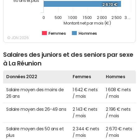
50 ans et plus
2 670 €
0
500
1 000
1 500
2 000
2 500
3 …
Montant net par mois (€)
Femmes
Hommes
© JDN 2026
Salaires des juniors et des seniors par sexe
à La Réunion
Données 2022
Femmes
Hommes
Salaire moyen des moins de
1 642 € nets
1 608 € nets
26 ans
/ mois
/ mois
Salaire moyen des 26-49 ans
2 143 € nets
2 196 € nets
/ mois
/ mois
Salaire moyen des 50 ans et
2 344 € nets
2 670 € nets
plus
/ mois
/ mois