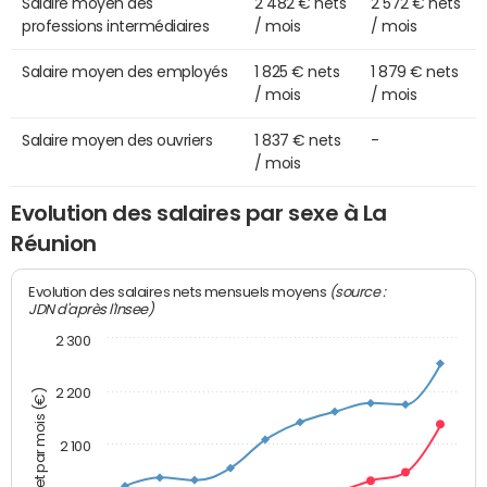
Salaire moyen des
2 482 € nets
2 572 € nets
professions intermédiaires
/ mois
/ mois
Salaire moyen des employés
1 825 € nets
1 879 € nets
/ mois
/ mois
Salaire moyen des ouvriers
1 837 € nets
-
/ mois
Evolution des salaires par sexe à La
Réunion
(source :
Evolution des salaires nets mensuels moyens
JDN d'après l'Insee)
2 300
2 200
Montant net par mois (€)
2 100