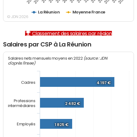
La Réunion
Moyenne France
© JDN 2026
Classement des salaires par région
Salaires par CSP à La Réunion
(source : JDN
Salaires nets mensuels moyens en 2022
d'après l'Insee)
Cadres
4 197 €
Professions
2 482 €
intermédiaires
Employés
1 825 €