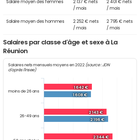
Salaire moyen des femmes
2 137 € nets
2 401 € nets
/ mois
/ mois
Salaire moyen des hommes
2 252 € nets
2 795 € nets
/ mois
/ mois
Salaires par classe d'âge et sexe à La
Réunion
(source : JDN
Salaires nets mensuels moyens en 2022
d'après l'Insee)
1 642 €
moins de 26 ans
1 608 €
2 143 €
26-49 ans
2 196 €
2 344 €