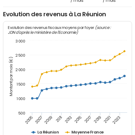
/ mois
/ mois
Evolution des revenus à La Réunion
(source :
Evolution des revenus fiscaux moyens par foyer
JDN d'après le ministère de l'Economie)
3 000
2 500
Montant par mois (€)
2 000
1 500
1 000
500
2007
2017
2009
2019
2011
2021
2013
2023
2005
2015
La Réunion
Moyenne France