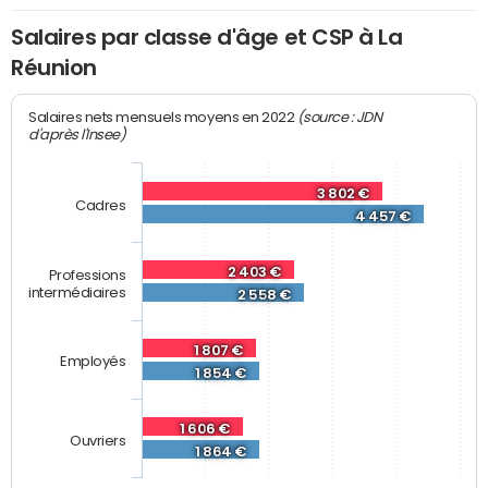
Salaires par classe d'âge et CSP à La
Réunion
(source : JDN
Salaires nets mensuels moyens en 2022
d'après l'Insee)
3 802 €
Cadres
4 457 €
2 403 €
Professions
intermédiaires
2 558 €
1 807 €
Employés
1 854 €
1 606 €
Ouvriers
1 864 €