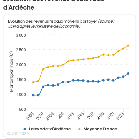
d'Ardèche
(source :
Evolution des revenus fiscaux moyens par foyer
JDN d'après le ministère de l'Economie)
3 000
2 500
Montant par mois (€)
2 000
1 500
1 000
500
2007
2017
2009
2019
2011
2021
2013
2023
2005
2015
Lalevade-d'Ardèche
Moyenne France
© JDN 2026