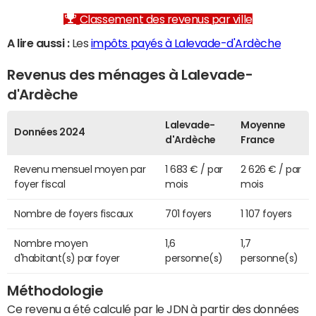
Classement des revenus par ville
A lire aussi :
Les
impôts payés à Lalevade-d'Ardèche
Revenus des ménages à Lalevade-
d'Ardèche
Lalevade-
Moyenne
Données 2024
d'Ardèche
France
Revenu mensuel moyen par
1 683 € / par
2 626 € / par
foyer fiscal
mois
mois
Nombre de foyers fiscaux
701 foyers
1 107 foyers
Nombre moyen
1,6
1,7
d'habitant(s) par foyer
personne(s)
personne(s)
Méthodologie
Ce revenu a été calculé par le JDN à partir des données