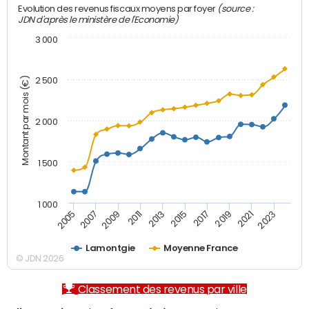
(source :
Evolution des revenus fiscaux moyens par foyer
JDN d'après le ministère de l'Economie)
3 000
Montant par mois (€)
2 500
2 000
1 500
1 000
2007
2017
2009
2019
2011
2021
2013
2023
2005
2015
Lamontgie
Moyenne France
© JDN 2026
Classement des revenus par ville