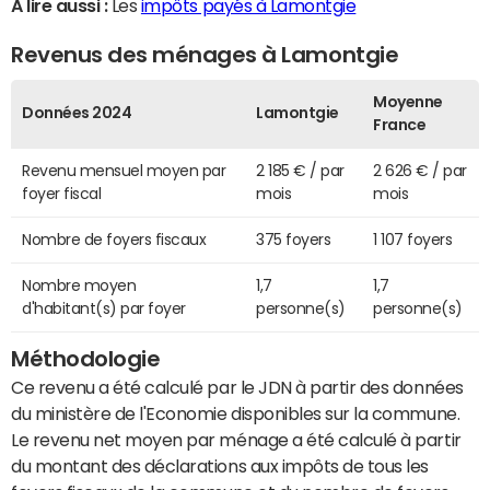
A lire aussi :
Les
impôts payés à Lamontgie
Revenus des ménages à Lamontgie
Moyenne
Données 2024
Lamontgie
France
Revenu mensuel moyen par
2 185 € / par
2 626 € / par
foyer fiscal
mois
mois
Nombre de foyers fiscaux
375 foyers
1 107 foyers
Nombre moyen
1,7
1,7
d'habitant(s) par foyer
personne(s)
personne(s)
Méthodologie
Ce revenu a été calculé par le JDN à partir des données
du ministère de l'Economie disponibles sur la commune.
Le revenu net moyen par ménage a été calculé à partir
du montant des déclarations aux impôts de tous les