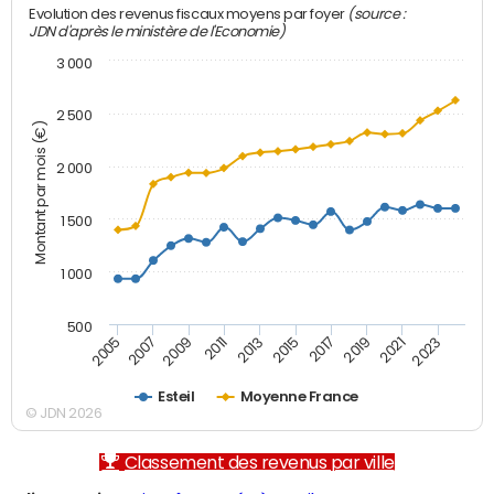
(source :
Evolution des revenus fiscaux moyens par foyer
JDN d'après le ministère de l'Economie)
3 000
2 500
Montant par mois (€)
2 000
1 500
1 000
500
2007
2017
2009
2019
2011
2021
2013
2023
2005
2015
Esteil
Moyenne France
© JDN 2026
Classement des revenus par ville