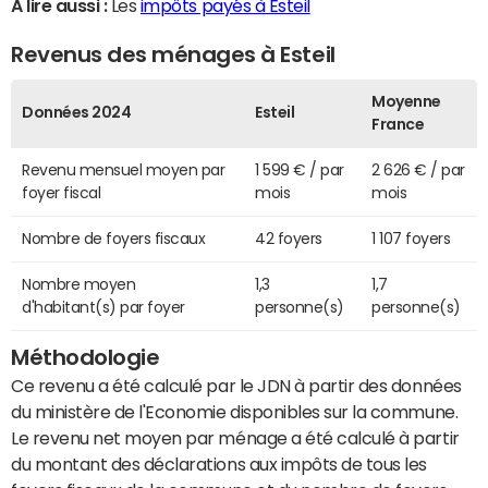
A lire aussi :
Les
impôts payés à Esteil
Revenus des ménages à Esteil
Moyenne
Données 2024
Esteil
France
Revenu mensuel moyen par
1 599 € / par
2 626 € / par
foyer fiscal
mois
mois
Nombre de foyers fiscaux
42 foyers
1 107 foyers
Nombre moyen
1,3
1,7
d'habitant(s) par foyer
personne(s)
personne(s)
Méthodologie
Ce revenu a été calculé par le JDN à partir des données
du ministère de l'Economie disponibles sur la commune.
Le revenu net moyen par ménage a été calculé à partir
du montant des déclarations aux impôts de tous les