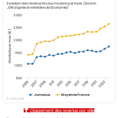
(source :
Evolution des revenus fiscaux moyens par foyer
JDN d'après le ministère de l'Economie)
3 000
2 500
Montant par mois (€)
2 000
1 500
1 000
500
2007
2017
2009
2019
2011
2021
2013
2023
2005
2015
Jumeaux
Moyenne France
© JDN 2026
Classement des revenus par ville