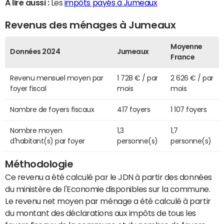
A lire aussi :
Les
impôts payés à Jumeaux
Revenus des ménages à Jumeaux
Moyenne
Données 2024
Jumeaux
France
Revenu mensuel moyen par
1 728 € / par
2 626 € / par
foyer fiscal
mois
mois
Nombre de foyers fiscaux
417 foyers
1 107 foyers
Nombre moyen
1,3
1,7
d'habitant(s) par foyer
personne(s)
personne(s)
Méthodologie
Ce revenu a été calculé par le JDN à partir des données
du ministère de l'Economie disponibles sur la commune.
Le revenu net moyen par ménage a été calculé à partir
du montant des déclarations aux impôts de tous les