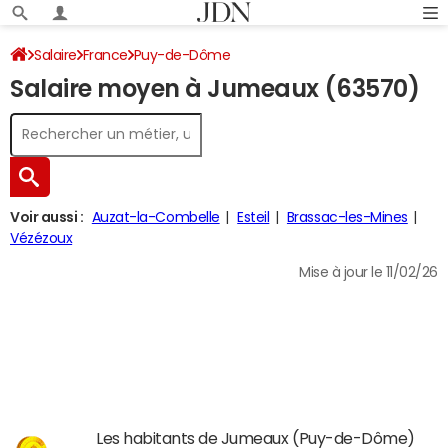
Salaire
France
Puy-de-Dôme
Salaire moyen à Jumeaux (63570)
Voir aussi :
Auzat-la-Combelle
Esteil
Brassac-les-Mines
Vézézoux
Mise à jour le 11/02/26
Les habitants de Jumeaux (Puy-de-Dôme)