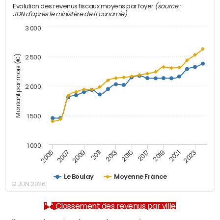
(source :
Evolution des revenus fiscaux moyens par foyer
JDN d'après le ministère de l'Economie)
3 000
Montant par mois (€)
2 500
2 000
1 500
1 000
2007
2017
2009
2019
2011
2021
2013
2023
2005
2015
Le Boulay
Moyenne France
© JDN 2026
Classement des revenus par ville