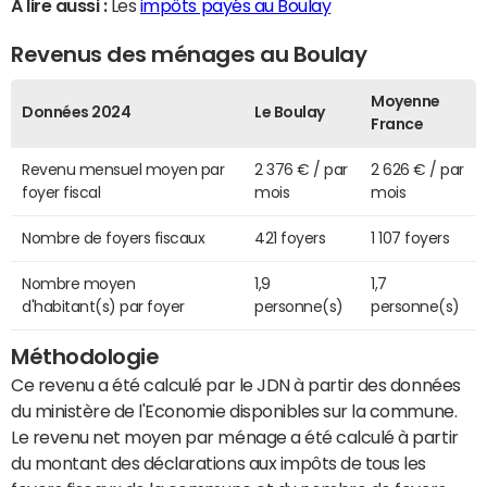
A lire aussi :
Les
impôts payés au Boulay
Revenus des ménages au Boulay
Moyenne
Données 2024
Le Boulay
France
Revenu mensuel moyen par
2 376 € / par
2 626 € / par
foyer fiscal
mois
mois
Nombre de foyers fiscaux
421 foyers
1 107 foyers
Nombre moyen
1,9
1,7
d'habitant(s) par foyer
personne(s)
personne(s)
Méthodologie
Ce revenu a été calculé par le JDN à partir des données
du ministère de l'Economie disponibles sur la commune.
Le revenu net moyen par ménage a été calculé à partir
du montant des déclarations aux impôts de tous les