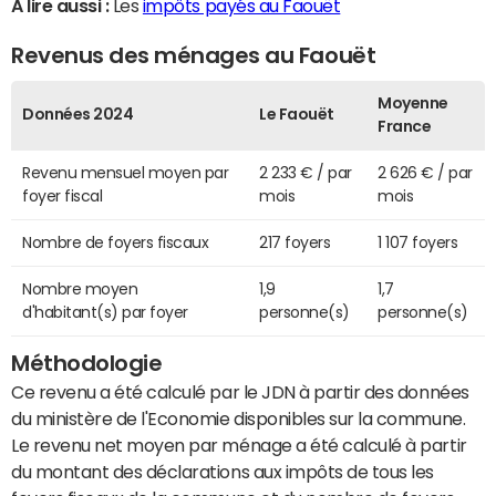
A lire aussi :
Les
impôts payés au Faouët
Revenus des ménages au Faouët
Moyenne
Données 2024
Le Faouët
France
Revenu mensuel moyen par
2 233 € / par
2 626 € / par
foyer fiscal
mois
mois
Nombre de foyers fiscaux
217 foyers
1 107 foyers
Nombre moyen
1,9
1,7
d'habitant(s) par foyer
personne(s)
personne(s)
Méthodologie
Ce revenu a été calculé par le JDN à partir des données
du ministère de l'Economie disponibles sur la commune.
Le revenu net moyen par ménage a été calculé à partir
du montant des déclarations aux impôts de tous les