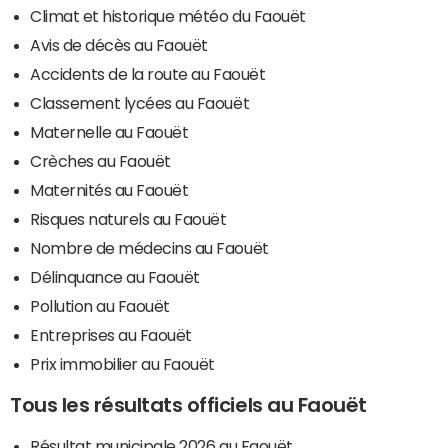
Climat et historique météo du Faouët
Avis de décès au Faouët
Accidents de la route au Faouët
Classement lycées au Faouët
Maternelle au Faouët
Crèches au Faouët
Maternités au Faouët
Risques naturels au Faouët
Nombre de médecins au Faouët
Délinquance au Faouët
Pollution au Faouët
Entreprises au Faouët
Prix immobilier au Faouët
Tous les résultats officiels au Faouët
Résultat municipale 2026 au Faouët