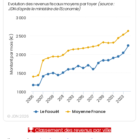
(source :
Evolution des revenus fiscaux moyens par foyer
JDN d'après le ministère de l'Economie)
3 000
Montant par mois (€)
2 500
2 000
1 500
1 000
2007
2017
2009
2019
2011
2021
2013
2023
2005
2015
Le Faouët
Moyenne France
© JDN 2026
Classement des revenus par ville