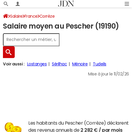
Salaire
France
Corrèze
Salaire moyen au Pescher (19190)
Voir aussi :
Lostanges
Sérilhac
Ménoire
Tudeils
Mise à jour le 11/02/26
Les habitants du Pescher (Corrèze) déclarent
des revenus annuels de
2 282 € / par mois