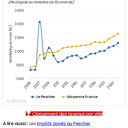
JDN d'après le ministère de l'Economie)
3 500
3 000
Montant par mois (€)
2 500
2 000
1 500
1 000
2007
2017
2009
2019
2011
2021
2013
2023
2005
2015
Le Pescher
Moyenne France
© JDN 2026
Classement des revenus par ville
A lire aussi :
Les
impôts payés au Pescher