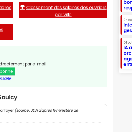
bon
adres
Classement des salaires des ouvriers
res
par ville
24 s
Int
es
ges
01 oc
IA 
orc
age
directement par e-mail.
ent
abonne
tialité
Saulcy
(source : JDN d'après le ministère de
ar foyer