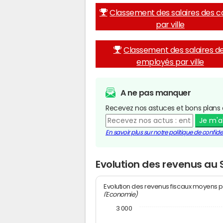
Classement des salaires des c
par ville
Classement des salaires d
employés par ville
A ne pas manquer
Recevez nos astuces et bons plans 
Je m'
En savoir plus sur notre politique de confiden
Evolution des revenus au 
Evolution des revenus fiscaux moyens p
l'Economie)
3 000