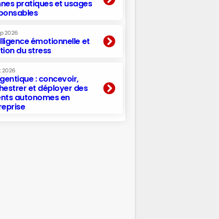
nes pratiques et usages
ponsables
ep 2026
elligence émotionnelle et
tion du stress
t 2026
agentique : concevoir,
hestrer et déployer des
nts autonomes en
reprise