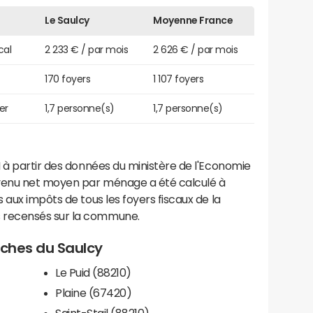
Le Saulcy
Moyenne France
cal
2 233 € / par mois
2 626 € / par mois
170 foyers
1 107 foyers
er
1,7 personne(s)
1,7 personne(s)
 à partir des données du ministère de l'Economie
evenu net moyen par ménage a été calculé à
 aux impôts de tous les foyers fiscaux de la
 recensés sur la commune.
roches du Saulcy
Le Puid (88210)
Plaine (67420)
Saint-Stail (88210)