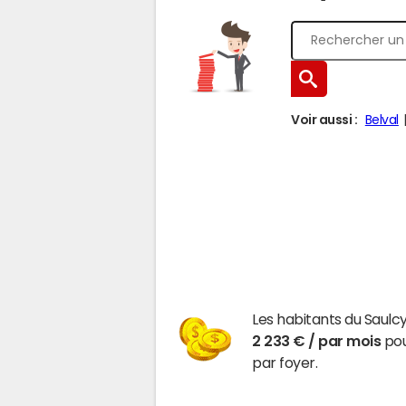
Voir aussi :
Belval
Les habitants du Saulc
2 233 € / par mois
pou
par foyer.