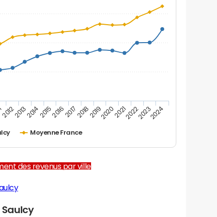
1
2012
2013
2014
2015
2016
2017
2018
2019
2020
2021
2022
2023
2024
ulcy
Moyenne France
ent des revenus par ville
aulcy
 Saulcy