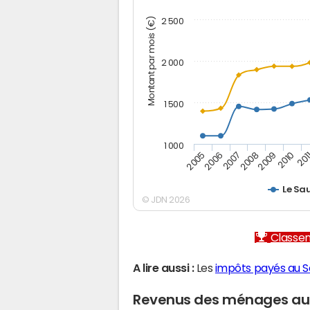
Montant par mois (€)
2 500
2 000
1 500
1 000
2005
2006
2007
2008
2009
2010
201
Le Sa
© JDN 2026
Classem
A lire aussi :
Les
impôts payés au S
Revenus des ménages au