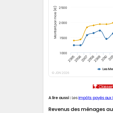
Montant par mois (€)
2 500
2 000
1 500
1 000
2005
2006
2007
2008
2009
2010
201
Les M
© JDN 2026
Classem
A lire aussi :
Les
impôts payés aux
Revenus des ménages au