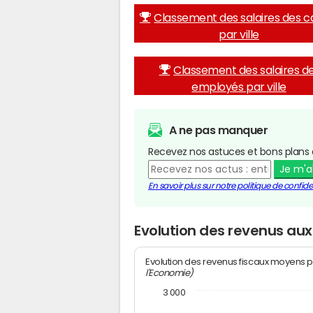
Classement des salaires des c
par ville
Classement des salaires d
employés par ville
A ne pas manquer
Recevez nos astuces et bons plans 
Je m'
En savoir plus sur notre politique de confiden
Evolution des revenus au
Evolution des revenus fiscaux moyens p
l'Economie)
3 000