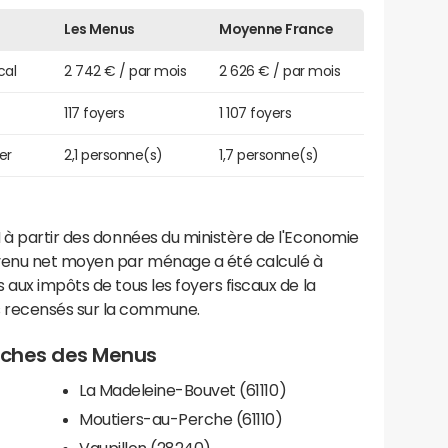
Les Menus
Moyenne France
cal
2 742 € / par mois
2 626 € / par mois
117 foyers
1 107 foyers
er
2,1 personne(s)
1,7 personne(s)
 à partir des données du ministère de l'Economie
evenu net moyen par ménage a été calculé à
 aux impôts de tous les foyers fiscaux de la
 recensés sur la commune.
roches des Menus
La Madeleine-Bouvet (61110)
Moutiers-au-Perche (61110)
Vaupillon (28240)