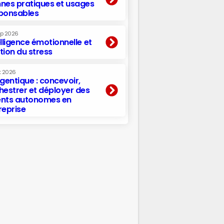
nes pratiques et usages
ponsables
ep 2026
elligence émotionnelle et
tion du stress
t 2026
agentique : concevoir,
hestrer et déployer des
nts autonomes en
reprise