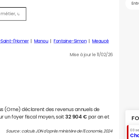
-Saint-l'Homer
Manou
Fontaine-Simon
Meaucé
Mise à jour le 11/02/26
us (Orne) déclarent des revenus annuels de
r un foyer fiscal moyen, soit
32 904 €
par an et
FO
03 s
Source : calculs JDN d'après ministère de l'Economie, 2024
Cha