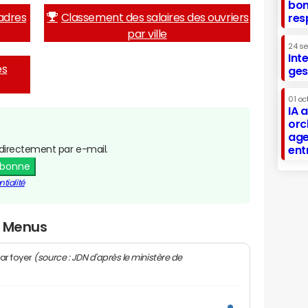
bon
adres
Classement des salaires des ouvriers
res
par ville
24 s
Int
es
ges
01 oc
IA 
orc
age
directement par e-mail.
ent
abonne
tialité
x Menus
(source : JDN d'après le ministère de
ar foyer