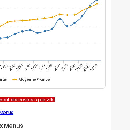
1
2012
2013
2014
2015
2016
2017
2018
2019
2020
2021
2022
2023
2024
enus
Moyenne France
ent des revenus par ville
 Menus
x Menus