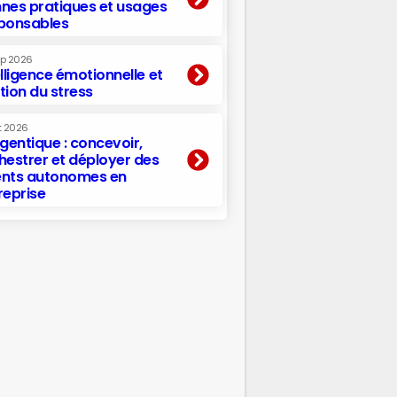
nes pratiques et usages
ponsables
ep 2026
elligence émotionnelle et
tion du stress
t 2026
agentique : concevoir,
hestrer et déployer des
nts autonomes en
reprise