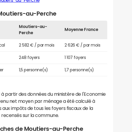
outiers-au-Perche
Moutiers-au-Perche
Moutiers-au-
Moyenne France
Perche
cal
2 582 € / par mois
2 626 € / par mois
248 foyers
1 107 foyers
er
1,5 personne(s)
1,7 personne(s)
 à partir des données du ministère de l'Economie
evenu net moyen par ménage a été calculé à
 aux impôts de tous les foyers fiscaux de la
 recensés sur la commune.
proches de Moutiers-au-Perche