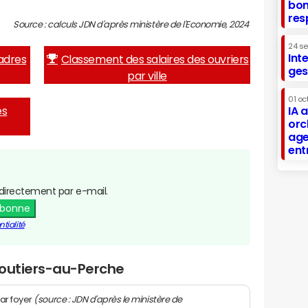
bon
res
Source : calculs JDN d'après ministère de l'Economie, 2024
24 s
Int
adres
Classement des salaires des ouvriers
ges
par ville
01 oc
es
IA 
orc
age
ent
directement par e-mail.
abonne
tialité
Moutiers-au-Perche
(source : JDN d'après le ministère de
ar foyer