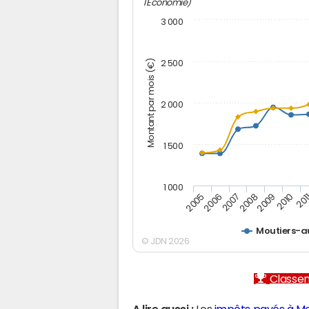
l'Economie)
3 000
Montant par mois (€)
2 500
2 000
1 500
1 000
2005
2006
2007
2008
2009
2010
201
Moutiers-a
© JDN 2026
Classem