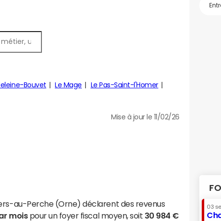
eleine-Bouvet
Le Mage
Le Pas-Saint-l'Homer
Mise à jour le 11/02/26
FO
iers-au-Perche (Orne) déclarent des revenus
03 s
Cha
par mois
pour un foyer fiscal moyen, soit
30 984 €