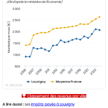
JDN d'après le ministère de l'Economie)
3 000
2 500
Montant par mois (€)
2 000
1 500
1 000
500
2007
2017
2009
2019
2011
2021
2013
2023
2005
2015
Louvigny
Moyenne France
© JDN 2026
Classement des revenus par ville
A lire aussi :
Les
impôts payés à Louvigny