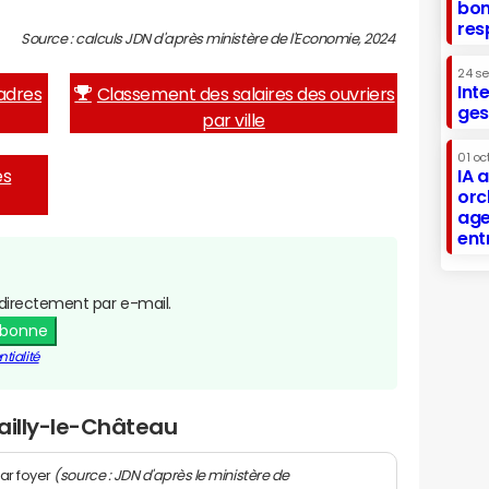
bon
res
Source : calculs JDN d'après ministère de l'Economie, 2024
24 s
Int
adres
Classement des salaires des ouvriers
ges
par ville
01 oc
es
IA 
orc
age
ent
directement par e-mail.
abonne
tialité
ailly-le-Château
(source : JDN d'après le ministère de
ar foyer