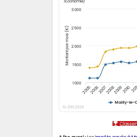
l'Economie)
3 000
Montant par mois (€)
2 500
2 000
1 500
1 000
2005
2006
2007
2008
2009
2010
201
Mailly-le
© JDN 2026
Classem