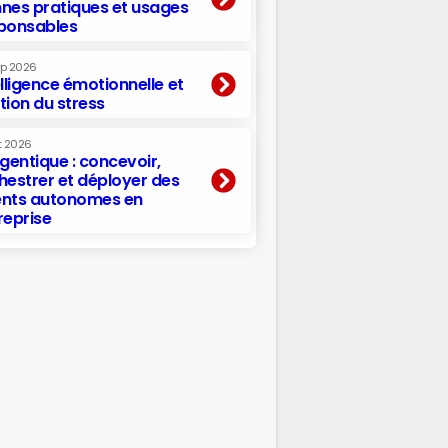
nes pratiques et usages
ponsables
ep 2026
elligence émotionnelle et
tion du stress
t 2026
agentique : concevoir,
hestrer et déployer des
nts autonomes en
reprise