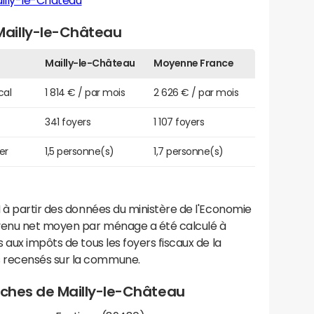
illy-le-Château
ailly-le-Château
Mailly-le-Château
Moyenne France
cal
1 814 € / par mois
2 626 € / par mois
341 foyers
1 107 foyers
er
1,5 personne(s)
1,7 personne(s)
 à partir des données du ministère de l'Economie
evenu net moyen par ménage a été calculé à
 aux impôts de tous les foyers fiscaux de la
 recensés sur la commune.
roches de Mailly-le-Château