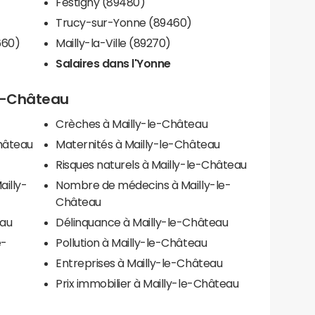
Festigny (89480)
Trucy-sur-Yonne (89460)
660)
Mailly-la-Ville (89270)
Salaires dans l'Yonne
le-Château
Crèches à Mailly-le-Château
hâteau
Maternités à Mailly-le-Château
Risques naturels à Mailly-le-Château
ailly-
Nombre de médecins à Mailly-le-
Château
eau
Délinquance à Mailly-le-Château
e-
Pollution à Mailly-le-Château
Entreprises à Mailly-le-Château
Prix immobilier à Mailly-le-Château