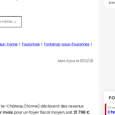
-sur-Yonne
Fouronnes
Fontenay-sous-Fouronnes
Mise à jour le 11/02/26
FO
ly-le-Château (Yonne) déclarent des revenus
03 s
Cha
ar mois
pour un foyer fiscal moyen, soit
21 768 €