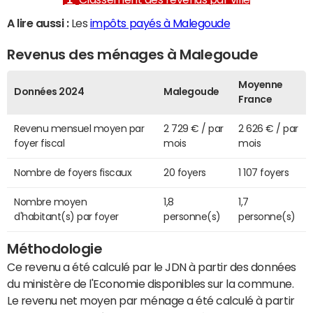
A lire aussi :
Les
impôts payés à Malegoude
Revenus des ménages à Malegoude
Moyenne
Données 2024
Malegoude
France
Revenu mensuel moyen par
2 729 € / par
2 626 € / par
foyer fiscal
mois
mois
Nombre de foyers fiscaux
20 foyers
1 107 foyers
Nombre moyen
1,8
1,7
d'habitant(s) par foyer
personne(s)
personne(s)
Méthodologie
Ce revenu a été calculé par le JDN à partir des données
du ministère de l'Economie disponibles sur la commune.
Le revenu net moyen par ménage a été calculé à partir