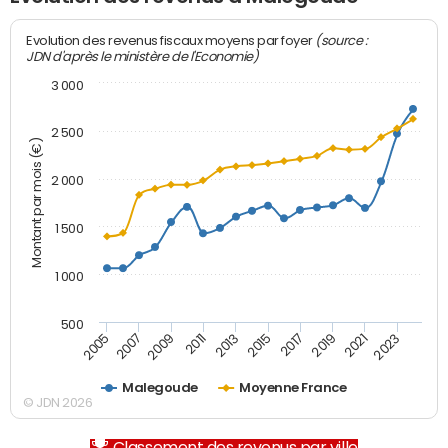
(source :
Evolution des revenus fiscaux moyens par foyer
JDN d'après le ministère de l'Economie)
3 000
2 500
Montant par mois (€)
2 000
1 500
1 000
500
2007
2017
2009
2019
2011
2021
2013
2023
2005
2015
Malegoude
Moyenne France
© JDN 2026
Classement des revenus par ville