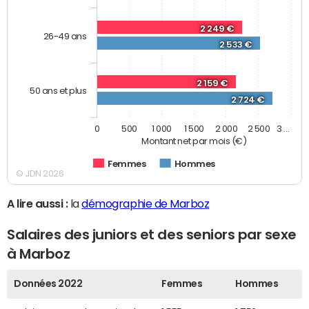
2 249 €
26-49 ans
2 533 €
2 159 €
50 ans et plus
2 724 €
0
500
1 000
1 500
2 000
2 500
3 …
Montant net par mois (€)
Femmes
Hommes
© JDN 2026
A lire aussi :
la
démographie de Marboz
Salaires des juniors et des seniors par sexe
à Marboz
Données 2022
Femmes
Hommes