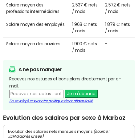
Salaire moyen des
2 537 € nets
2 572 € nets
professions intermédiaires
/ mois
/ mois
Salaire moyen des employés
1 968 € nets
1 879 € nets
/ mois
/ mois
Salaire moyen des ouvriers
1 900 € nets
-
/ mois
A ne pas manquer
Recevez nos astuces et bons plans directement par e-
mail.
Je m'abonne
En savoir plus sur notre politique de confidentialité
Evolution des salaires par sexe à Marboz
(source :
Evolution des salaires nets mensuels moyens
JDN d'après l'Insee)