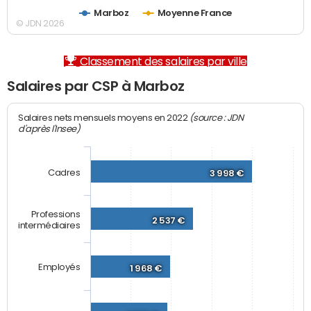
Marboz
Moyenne France
© JDN 2026
Classement des salaires par ville
Salaires par CSP à Marboz
(source : JDN
Salaires nets mensuels moyens en 2022
d'après l'Insee)
Cadres
3 998 €
Professions
2 537 €
intermédiaires
Employés
1 968 €