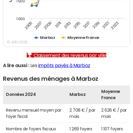
1 500
1 000
2007
2017
2009
2019
2011
2021
2013
2023
2005
2015
Marboz
Moyenne France
© JDN 2026
Classement des revenus par ville
A lire aussi :
Les
impôts payés à Marboz
Revenus des ménages à Marboz
Moyenne
Données 2024
Marboz
France
Revenu mensuel moyen par
2 708 € / par
2 626 € / par
foyer fiscal
mois
mois
Nombre de foyers fiscaux
1 269 foyers
1 107 foyers