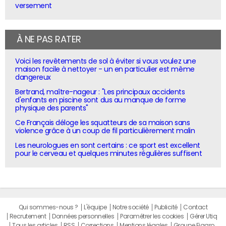
versement
À NE PAS RATER
Voici les revêtements de sol à éviter si vous voulez une
maison facile à nettoyer - un en particulier est même
dangereux
Bertrand, maître-nageur : "Les principaux accidents
d'enfants en piscine sont dus au manque de forme
physique des parents"
Ce Français déloge les squatteurs de sa maison sans
violence grâce à un coup de fil particulièrement malin
Les neurologues en sont certains : ce sport est excellent
pour le cerveau et quelques minutes régulières suffisent
Qui sommes-nous ?
L'équipe
Notre société
Publicité
Contact
Recrutement
Données personnelles
Paramétrer les cookies
Gérer Utiq
Tous les articles
RSS
Corrections
Mentions légales
Groupe Figaro