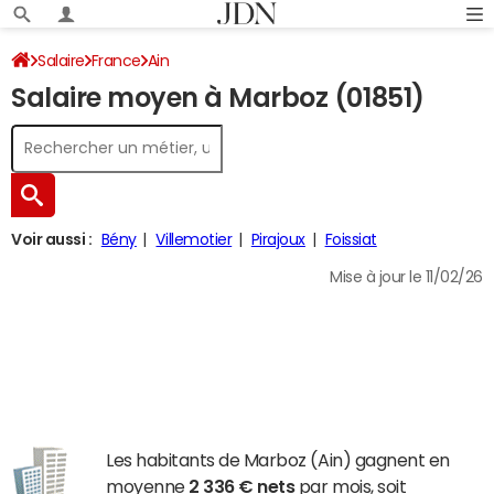
Salaire
France
Ain
Salaire moyen à Marboz (01851)
Voir aussi :
Bény
Villemotier
Pirajoux
Foissiat
Mise à jour le 11/02/26
Les habitants de Marboz (Ain) gagnent en
moyenne
2 336 € nets
par mois, soit