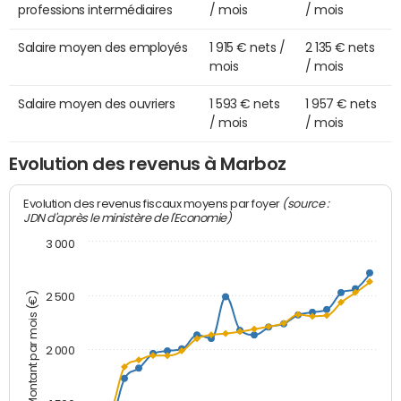
professions intermédiaires
/ mois
/ mois
Salaire moyen des employés
1 915 € nets /
2 135 € nets
mois
/ mois
Salaire moyen des ouvriers
1 593 € nets
1 957 € nets
/ mois
/ mois
Evolution des revenus à Marboz
(source :
Evolution des revenus fiscaux moyens par foyer
JDN d'après le ministère de l'Economie)
3 000
Montant par mois (€)
2 500
2 000