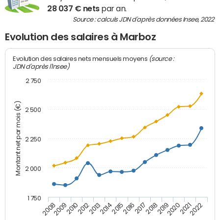
28 037 € nets
par an.
Source : calculs JDN d'après données Insee, 2022
Evolution des salaires à Marboz
(source :
Evolution des salaires nets mensuels moyens
JDN d'après l'Insee)
2 750
Montant net par mois (€)
2 500
2 250
2 000
1 750
2012
2019
2014
2021
2008
2016
2010
2018
2013
2020
2015
2022
2009
2017