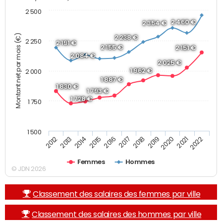
2 500
2 460 €
2 354 €
Montant net par mois (€)
2 238 €
2 250
2 191 €
2 155 €
2 151 €
2 084 €
2 025 €
1 962 €
2 000
1 887 €
1 830 €
1 793 €
1 728 €
1 750
1 500
2013
2017
2021
2014
2018
2022
2015
2019
2012
2016
2020
Femmes
Hommes
© JDN 2026
Classement des salaires des femmes par ville
Classement des salaires des hommes par ville