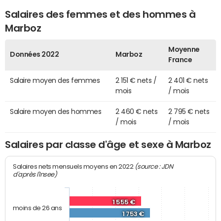
Salaires des femmes et des hommes à
Marboz
Moyenne
Données 2022
Marboz
France
Salaire moyen des femmes
2 151 € nets /
2 401 € nets
mois
/ mois
Salaire moyen des hommes
2 460 € nets
2 795 € nets
/ mois
/ mois
Salaires par classe d'âge et sexe à Marboz
(source : JDN
Salaires nets mensuels moyens en 2022
d'après l'Insee)
1 555 €
moins de 26 ans
1 753 €