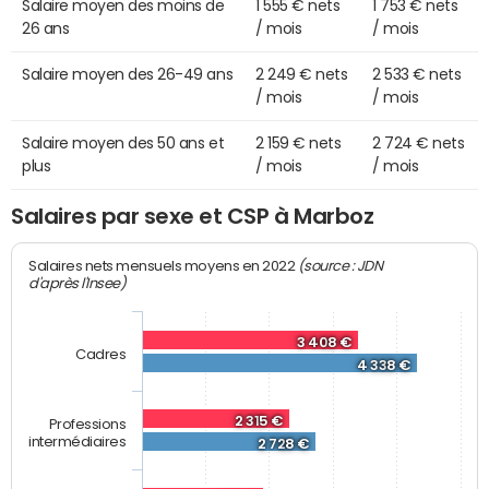
Salaire moyen des moins de
1 555 € nets
1 753 € nets
26 ans
/ mois
/ mois
Salaire moyen des 26-49 ans
2 249 € nets
2 533 € nets
/ mois
/ mois
Salaire moyen des 50 ans et
2 159 € nets
2 724 € nets
plus
/ mois
/ mois
Salaires par sexe et CSP à Marboz
(source : JDN
Salaires nets mensuels moyens en 2022
d'après l'Insee)
3 408 €
Cadres
4 338 €
2 315 €
Professions
intermédiaires
2 728 €