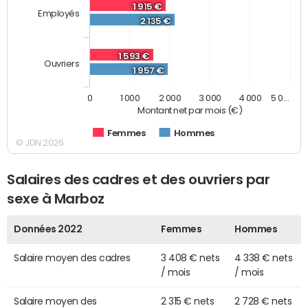
1 915 €
Employés
2 135 €
1 593 €
Ouvriers
1 957 €
0
1 000
2 000
3 000
4 000
5 0…
Montant net par mois (€)
Femmes
Hommes
© JDN 2026
Salaires des cadres et des ouvriers par
sexe à Marboz
Données 2022
Femmes
Hommes
Salaire moyen des cadres
3 408 € nets
4 338 € nets
/ mois
/ mois
Salaire moyen des
2 315 € nets
2 728 € nets