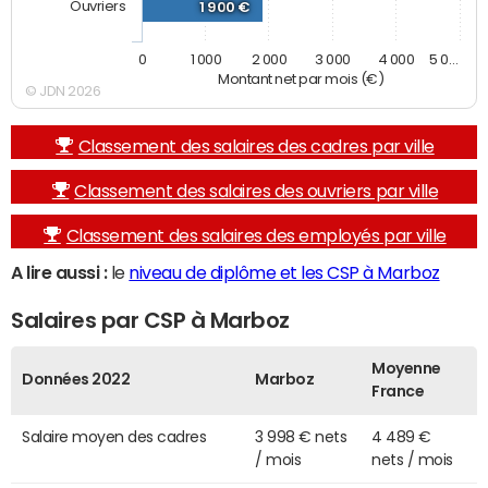
Ouvriers
1 900 €
0
1 000
2 000
3 000
4 000
5 0…
Montant net par mois (€)
© JDN 2026
Classement des salaires des cadres par ville
Classement des salaires des ouvriers par ville
Classement des salaires des employés par ville
A lire aussi :
le
niveau de diplôme et les CSP à Marboz
Salaires par CSP à Marboz
Moyenne
Données 2022
Marboz
France
Salaire moyen des cadres
3 998 € nets
4 489 €
/ mois
nets / mois