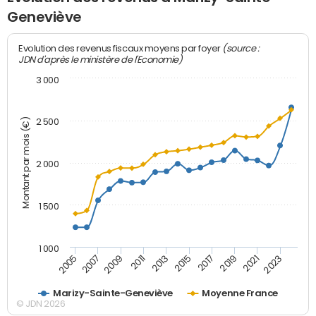
Geneviève
(source :
Evolution des revenus fiscaux moyens par foyer
JDN d'après le ministère de l'Economie)
3 000
Montant par mois (€)
2 500
2 000
1 500
1 000
2007
2017
2009
2019
2011
2021
2013
2023
2005
2015
Marizy-Sainte-Geneviève
Moyenne France
© JDN 2026