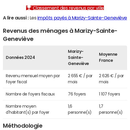
Classement des revenus par ville
A lire aussi :
Les
impôts payés à Marizy-Sainte-Geneviève
Revenus des ménages à Marizy-Sainte-
Geneviève
Marizy-
Moyenne
Données 2024
Sainte-
France
Geneviève
Revenu mensuel moyen par
2 655 € / par
2 626 € / par
foyer fiscal
mois
mois
Nombre de foyers fiscaux
76 foyers
1 107 foyers
Nombre moyen
1,6
1,7
d'habitant(s) par foyer
personne(s)
personne(s)
Méthodologie