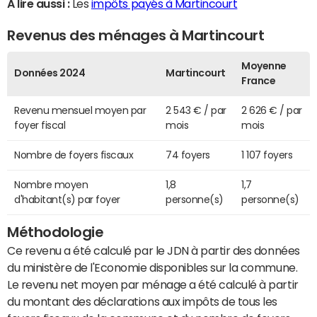
A lire aussi :
Les
impôts payés à Martincourt
Revenus des ménages à Martincourt
Moyenne
Données 2024
Martincourt
France
Revenu mensuel moyen par
2 543 € / par
2 626 € / par
foyer fiscal
mois
mois
Nombre de foyers fiscaux
74 foyers
1 107 foyers
Nombre moyen
1,8
1,7
d'habitant(s) par foyer
personne(s)
personne(s)
Méthodologie
Ce revenu a été calculé par le JDN à partir des données
du ministère de l'Economie disponibles sur la commune.
Le revenu net moyen par ménage a été calculé à partir
du montant des déclarations aux impôts de tous les