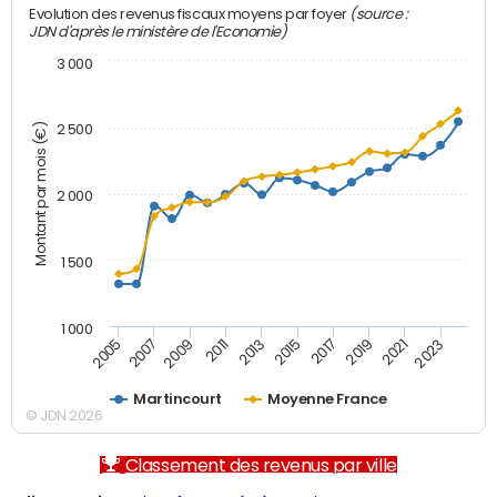
(source :
Evolution des revenus fiscaux moyens par foyer
JDN d'après le ministère de l'Economie)
3 000
Montant par mois (€)
2 500
2 000
1 500
1 000
2007
2017
2009
2019
2011
2021
2013
2023
2005
2015
Martincourt
Moyenne France
© JDN 2026
Classement des revenus par ville