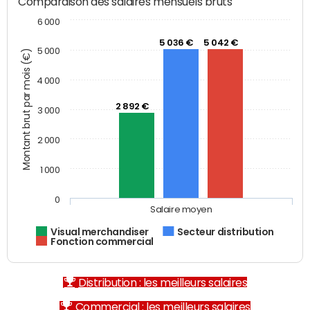
Comparaison des salaires mensuels bruts
6 000
5 036 €
5 042 €
5 000
Montant brut par mois (€)
4 000
2 892 €
3 000
2 000
1 000
0
Salaire moyen
Visual merchandiser
Secteur distribution
Fonction commercial
Distribution : les meilleurs salaires
Commercial : les meilleurs salaires