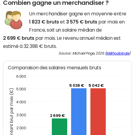
Combien gagne un merchandiser ?
Un merchandiser gagne en moyenne entre
1 823 € bruts
et
3 575 € bruts
par mois en
France, soit un salaire médian de
2 699 € bruts
par mois. Le revenu annuel médian est
estimé à 32 388 € bruts.
Source : Michael Page, 2026 (
Méthodologie
)
Comparaison des salaires mensuels bruts
6 000
5 036 €
5 042 €
5 000
Montant brut par mois (€)
4 000
3 000
2 699 €
2 000