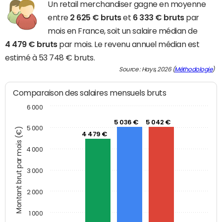
Un retail merchandiser gagne en moyenne
entre
2 625 € bruts
et
6 333 € bruts
par
mois en France, soit un salaire médian de
4 479 € bruts
par mois. Le revenu annuel médian est
estimé à 53 748 € bruts.
Source : Hays, 2026 (
Méthodologie
)
Comparaison des salaires mensuels bruts
6 000
5 036 €
5 042 €
5 000
Montant brut par mois (€)
4 479 €
4 000
3 000
2 000
1 000