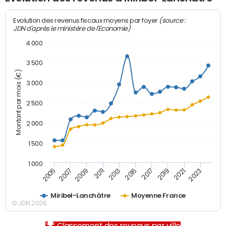
(source :
Evolution des revenus fiscaux moyens par foyer
JDN d'après le ministère de l'Economie)
4 000
3 500
Montant par mois (€)
3 000
2 500
2 000
1 500
1 000
2007
2017
2005
2015
2013
2023
2011
2021
2009
2019
Miribel-Lanchâtre
Moyenne France
© JDN 2026
Classement des revenus par ville