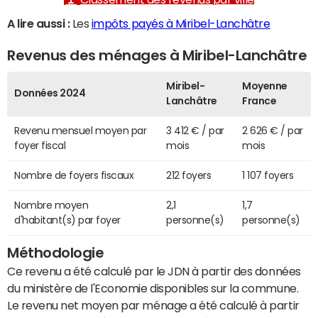
A lire aussi :
Les
impôts payés à Miribel-Lanchâtre
Revenus des ménages à Miribel-Lanchâtre
Miribel-
Moyenne
Données 2024
Lanchâtre
France
Revenu mensuel moyen par
3 412 € / par
2 626 € / par
foyer fiscal
mois
mois
Nombre de foyers fiscaux
212 foyers
1 107 foyers
Nombre moyen
2,1
1,7
d'habitant(s) par foyer
personne(s)
personne(s)
Méthodologie
Ce revenu a été calculé par le JDN à partir des données
du ministère de l'Economie disponibles sur la commune.
Le revenu net moyen par ménage a été calculé à partir