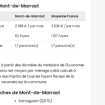
Mont-de-Marrast
Mont-de-Marrast
Moyenne France
cal
2 389 € / par mois
2 626 € / par mois
62 foyers
1 107 foyers
er
1,7 personne(s)
1,7 personne(s)
 à partir des données du ministère de l'Economie
evenu net moyen par ménage a été calculé à
 aux impôts de tous les foyers fiscaux de la
 recensés sur la commune.
proches de Mont-de-Marrast
Sarraguzan (32170)