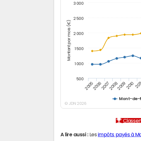
3 000
2 500
Montant par mois (€)
2 000
1 500
1 000
500
2005
2006
2007
2008
2009
2010
201
Mont-de-
© JDN 2026
Classem
A lire aussi :
Les
impôts payés à M