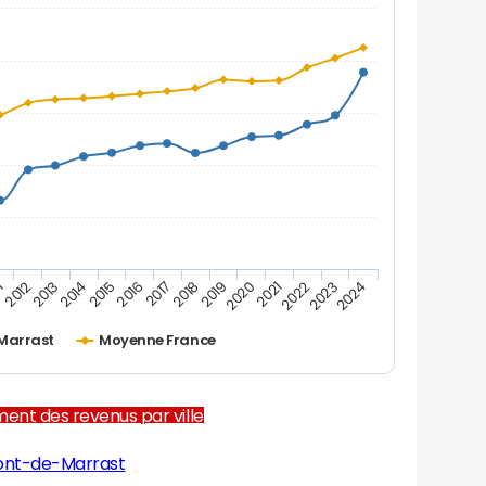
1
2012
2013
2014
2015
2016
2017
2018
2019
2020
2021
2022
2023
2024
Marrast
Moyenne France
ent des revenus par ville
ont-de-Marrast