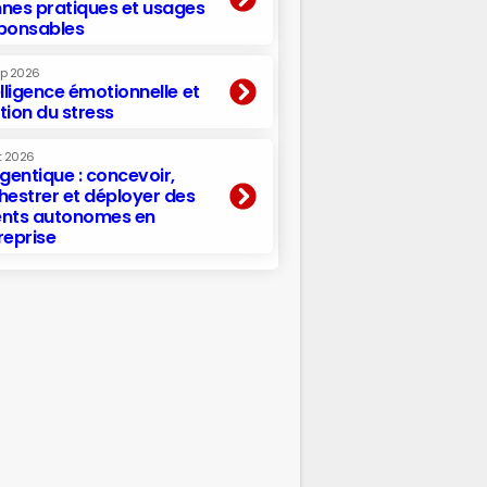
nes pratiques et usages
ponsables
ep 2026
elligence émotionnelle et
tion du stress
t 2026
agentique : concevoir,
hestrer et déployer des
nts autonomes en
reprise