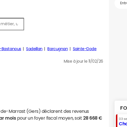
-Bastanous
Sadeillan
Barcugnan
Sainte-Dode
Mise à jour le 11/02/26
FO
-de-Marrast (Gers) déclarent des revenus
par mois
pour un foyer fiscal moyen, soit
28 668 €
03 s
Cha