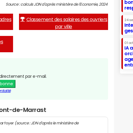
bon
Source : calculs JDN d'après ministère de l'Economie, 2024
res
adres
Classement des salaires des ouvriers
24 s
Int
par ville
ges
es
01 oc
IA 
orc
age
ent
directement par e-mail.
abonne
tialité
Mont-de-Marrast
(source : JDN d'après le ministère de
ar foyer