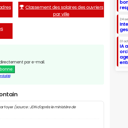
bon
adres
Classement des salaires des ouvriers
res
par ville
24 s
Int
es
ges
01 oc
IA 
orc
age
directement par e-mail.
ent
abonne
tialité
ontain
(source : JDN d'après le ministère de
ar foyer