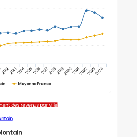
2012
2017
2022
1
2016
2021
2015
2020
2014
2019
2024
2013
2018
2023
ain
Moyenne France
ent des revenus par ville
ontain
Montain