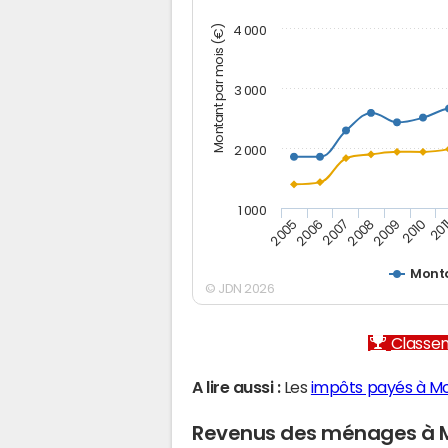
Montant par mois (€)
4 000
3 000
2 000
1 000
2007
2006
201
2005
2010
2009
2008
Mont
© JDN 2026
Classem
A lire aussi :
Les
impôts payés à M
Revenus des ménages à 