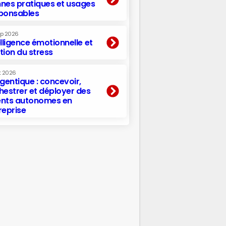
nes pratiques et usages
ponsables
ep 2026
elligence émotionnelle et
tion du stress
t 2026
agentique : concevoir,
hestrer et déployer des
nts autonomes en
reprise