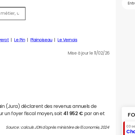
verot
Le Pin
Plainoiseau
Le Vernois
Mise à jour le 11/02/26
in (Jura) déclarent des revenus annuels de
r un foyer fiscal moyen, soit
41 952 €
par an et
FO
03 s
Source : calculs JDN d'après ministère de l'Economie, 2024
Cha