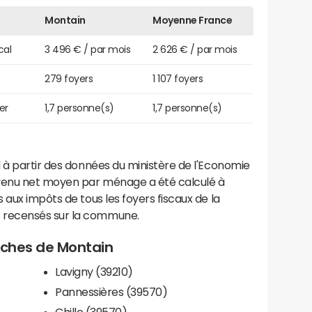
Montain
Moyenne France
cal
3 496 € / par mois
2 626 € / par mois
279 foyers
1 107 foyers
er
1,7 personne(s)
1,7 personne(s)
 à partir des données du ministère de l'Economie
evenu net moyen par ménage a été calculé à
 aux impôts de tous les foyers fiscaux de la
 recensés sur la commune.
roches de Montain
Lavigny (39210)
Pannessières (39570)
Chille (39570)