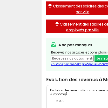
Classement des salaires des c
par ville
Classement des salaires d
employés par ville
A ne pas manquer
Recevez nos astuces et bons plans 
Je m'
En savoir plus sur notre politique de confiden
Evolution des revenus à M
Evolution des revenus fiscaux moyens p
l'Economie)
5 000