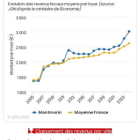
(source :
Evolution des revenus fiscaux moyens par foyer
JDN d'après le ministère de l'Economie)
3 500
3 000
Montant par mois (€)
2 500
2 000
1 500
1 000
2007
2017
2009
2019
2011
2021
2013
2023
2005
2015
Montmorin
Moyenne France
© JDN 2026
Classement des revenus par ville