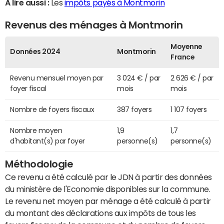
A lire aussi :
Les
impôts payés à Montmorin
Revenus des ménages à Montmorin
Moyenne
Données 2024
Montmorin
France
Revenu mensuel moyen par
3 024 € / par
2 626 € / par
foyer fiscal
mois
mois
Nombre de foyers fiscaux
387 foyers
1 107 foyers
Nombre moyen
1,9
1,7
d'habitant(s) par foyer
personne(s)
personne(s)
Méthodologie
Ce revenu a été calculé par le JDN à partir des données
du ministère de l'Economie disponibles sur la commune.
Le revenu net moyen par ménage a été calculé à partir
du montant des déclarations aux impôts de tous les