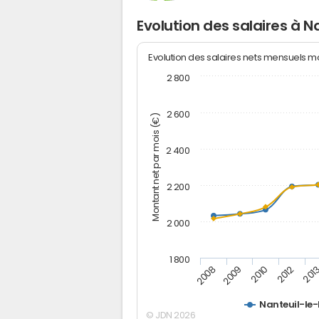
Evolution des salaires à 
Evolution des salaires nets mensuels 
2 800
2 600
Montant net par mois (€)
2 400
2 200
2 000
1 800
2012
2010
2009
201
2008
Nanteuil-le
© JDN 2026