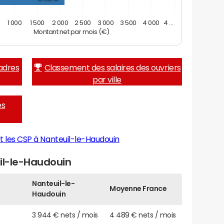
1 000
1 500
2 000
2 500
3 000
3 500
4 000
4 …
Montant net par mois (€)
adres
Classement des salaires des ouvriers
par ville
es
t les CSP à Nanteuil-le-Haudouin
il-le-Haudouin
Nanteuil-le-
Moyenne France
Haudouin
3 944 € nets / mois
4 489 € nets / mois