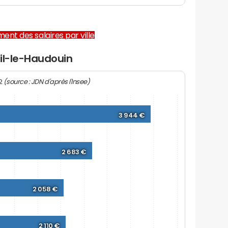
ent des salaires par ville
il-le-Haudouin
(source : JDN d'après l'Insee)
22
3 944 €
2 683 €
2 058 €
2 110 €