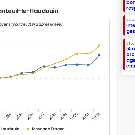
bon
res
Nanteuil-le-Haudouin
24 s
(source : JDN d'après l'Insee)
moyens
Int
ges
01 oc
IA 
orc
age
ent
2019
2015
2022
2018
2014
2021
2017
3
2020
2016
-Haudouin
Moyenne France