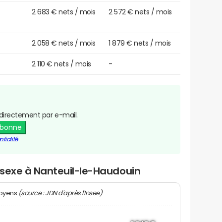
2 683 € nets / mois
2 572 € nets / mois
2 058 € nets / mois
1 879 € nets / mois
2 110 € nets / mois
-
directement par e-mail.
abonne
tialité
r sexe à Nanteuil-le-Haudouin
(source : JDN d'après l'Insee)
moyens