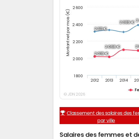
2 600
Montant net par mois (€)
2
2 389 €
2 400
2 311 €
2 200
2
2 098 €
2 019 €
2 000
1 800
2012
2013
2014
20
F
© JDN 2026
Classement des salaires des 
par ville
Salaires des femmes et 