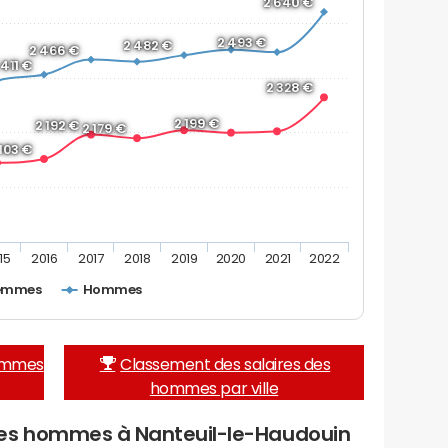
2 640 €
2 493 €
2 482 €
2 466 €
 411 €
2 328 €
2 199 €
2 192 €
2 179 €
 103 €
15
2016
2017
2018
2019
2020
2021
2022
emmes
Hommes
femmes
Classement des salaires des
hommes par ville
des hommes à Nanteuil-le-Haudouin