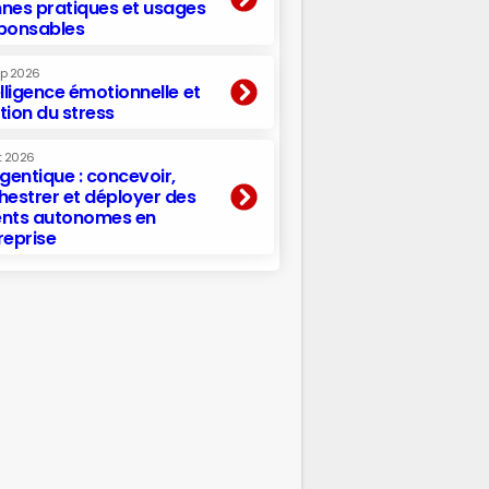
nes pratiques et usages
ponsables
ep 2026
elligence émotionnelle et
tion du stress
t 2026
agentique : concevoir,
hestrer et déployer des
nts autonomes en
reprise