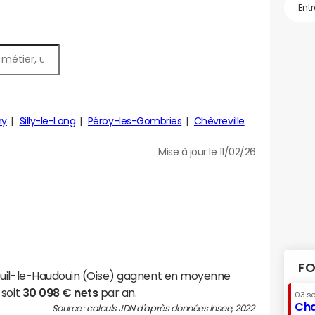
ny
Silly-le-Long
Péroy-les-Gombries
Chèvreville
Mise à jour le 11/02/26
FO
euil-le-Haudouin (Oise) gagnent en moyenne
 soit
30 098 € nets
par an.
03 s
Cha
Source : calculs JDN d'après données Insee, 2022