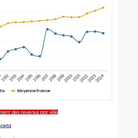
1
2012
2013
2014
2015
2016
2017
2018
2019
2020
2021
2022
2023
2024
ta
Moyenne France
ent des revenus par ville
oceta