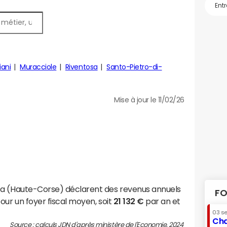
iani
Muracciole
Riventosa
Santo-Pietro-di-
Mise à jour le 11/02/26
ta (Haute-Corse) déclarent des revenus annuels
FO
our un foyer fiscal moyen, soit
21 132 €
par an et
03 s
Cha
Source : calculs JDN d'après ministère de l'Economie, 2024