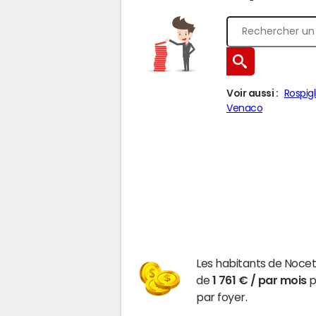
Voir aussi :
Rospigl
Venaco
Les habitants de Noce
de
1 761 € / par mois
p
par foyer.