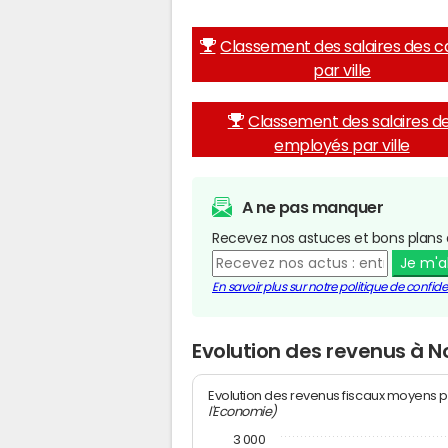
Classement des salaires des c
par ville
Classement des salaires d
employés par ville
A ne pas manquer
Recevez nos astuces et bons plans 
Je m'
En savoir plus sur notre politique de confiden
Evolution des revenus à 
Evolution des revenus fiscaux moyens p
l'Economie)
3 000