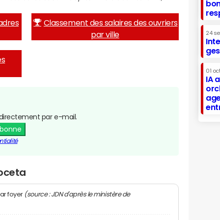
bon
res
adres
Classement des salaires des ouvriers
par ville
24 s
Int
ges
es
01 oc
IA 
orc
age
ent
directement par e-mail.
abonne
tialité
Noceta
(source : JDN d'après le ministère de
ar foyer