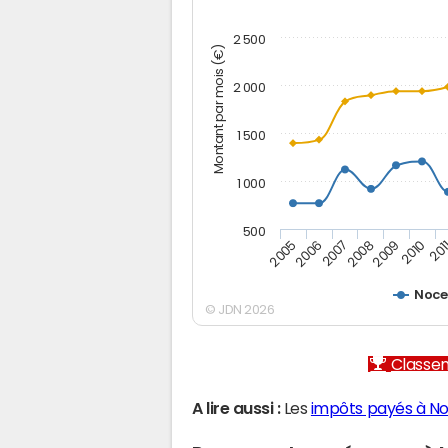
2 500
Montant par mois (€)
2 000
1 500
1 000
500
2005
2006
2007
2008
2009
2010
201
Noce
© JDN 2026
Classem
A lire aussi :
Les
impôts payés à N