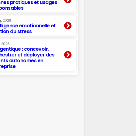
nes pratiques et usages
ponsables
ep 2026
elligence émotionnelle et
tion du stress
t 2026
agentique : concevoir,
hestrer et déployer des
nts autonomes en
reprise