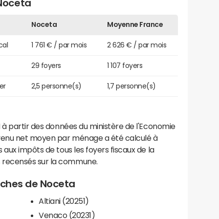
Noceta
Noceta
Moyenne France
cal
1 761 € / par mois
2 626 € / par mois
29 foyers
1 107 foyers
er
2,5 personne(s)
1,7 personne(s)
 à partir des données du ministère de l'Economie
evenu net moyen par ménage a été calculé à
 aux impôts de tous les foyers fiscaux de la
 recensés sur la commune.
roches de Noceta
Altiani (20251)
Venaco (20231)