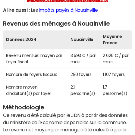
A lire aussi :
Les
impôts payés à Nouainville
Revenus des ménages à Nouainville
Moyenne
Données 2024
Nouainville
France
Revenu mensuel moyen par
3 593 € / par
2 626 € / par
foyer fiscal
mois
mois
Nombre de foyers fiscaux
290 foyers
1 107 foyers
Nombre moyen
2,1
1,7
d'habitant(s) par foyer
personne(s)
personne(s)
Méthodologie
Ce revenu a été calculé par le JDN à partir des données
du ministère de l'Economie disponibles sur la commune.
Le revenu net moyen par ménage a été calculé à partir