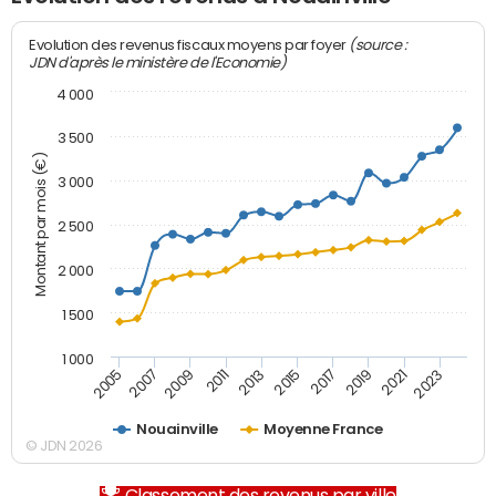
(source :
Evolution des revenus fiscaux moyens par foyer
JDN d'après le ministère de l'Economie)
4 000
3 500
Montant par mois (€)
3 000
2 500
2 000
1 500
1 000
2007
2017
2005
2015
2013
2023
2011
2021
2009
2019
Nouainville
Moyenne France
© JDN 2026
Classement des revenus par ville