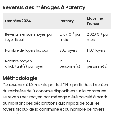
Revenus des ménages à Parenty
Moyenne
Données 2024
Parenty
France
Revenu mensuel moyen par
2 167 € / par
2 626 € / par
foyer fiscal
mois
mois
Nombre de foyers fiscaux
302 foyers
1 107 foyers
Nombre moyen
1,9
1,7
d'habitant(s) par foyer
personne(s)
personne(s)
Méthodologie
Ce revenu a été calculé par le JDN à partir des données
du ministère de l'Economie disponibles sur la commune.
Le revenu net moyen par ménage a été calculé à partir
du montant des déclarations aux impôts de tous les
foyers fiscaux de la commune et du nombre de foyers