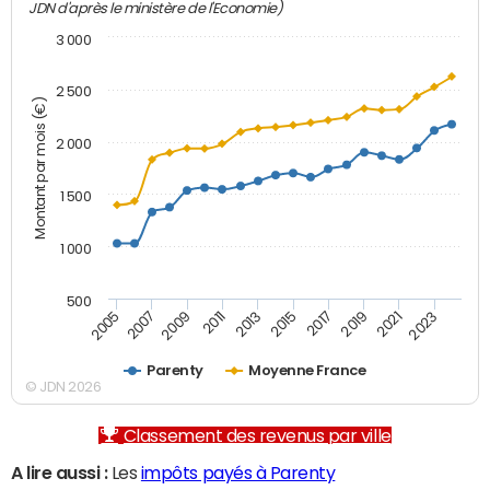
JDN d'après le ministère de l'Economie)
3 000
2 500
Montant par mois (€)
2 000
1 500
1 000
500
2007
2017
2009
2019
2011
2021
2013
2023
2005
2015
Parenty
Moyenne France
© JDN 2026
Classement des revenus par ville
A lire aussi :
Les
impôts payés à Parenty