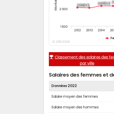
2
2 075 €
2 029 €
2 000
1 500
2012
2013
2014
20
F
© JDN 2026
Classement des salaires des 
par ville
Salaires des femmes et 
Données 2022
Salaire moyen des femmes
Salaire moyen des hommes