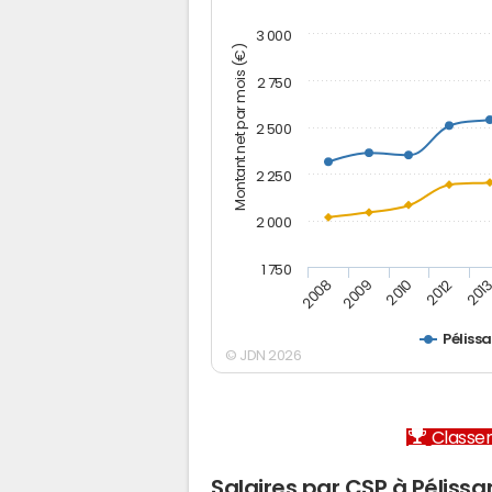
3 000
Montant net par mois (€)
2 750
2 500
2 250
2 000
1 750
2012
2008
201
2009
2010
Péliss
© JDN 2026
Classem
Salaires par CSP à Péliss