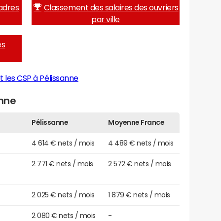
adres
Classement des salaires des ouvriers
par ville
es
t les CSP à Pélissanne
anne
Pélissanne
Moyenne France
4 614 € nets / mois
4 489 € nets / mois
2 771 € nets / mois
2 572 € nets / mois
2 025 € nets / mois
1 879 € nets / mois
2 080 € nets / mois
-