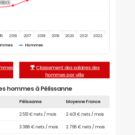
 113 €
15
2016
2017
2018
2019
2020
2021
2022
emmes
Hommes
femmes
Classement des salaires des
hommes par ville
des hommes à Pélissanne
Pélissanne
Moyenne France
2 551 € nets / mois
2 401 € nets / mois
3 386 € nets / mois
2 795 € nets / mois