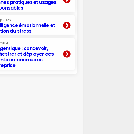
nes pratiques et usages
ponsables
ep 2026
elligence émotionnelle et
tion du stress
t 2026
agentique : concevoir,
hestrer et déployer des
nts autonomes en
reprise