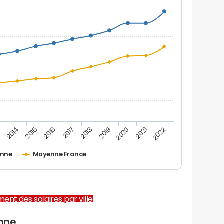
2019
2016
3
2020
2017
2014
2021
2018
2015
2022
anne
Moyenne France
ent des salaires par ville
anne