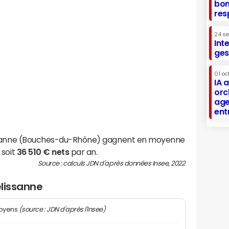
bon
res
24 s
Int
ges
01 oc
IA 
orc
age
ent
issanne (Bouches-du-Rhône) gagnent en moyenne
 soit
36 510 € nets
par an.
Source : calculs JDN d'après données Insee, 2022
élissanne
(source : JDN d'après l'Insee)
moyens