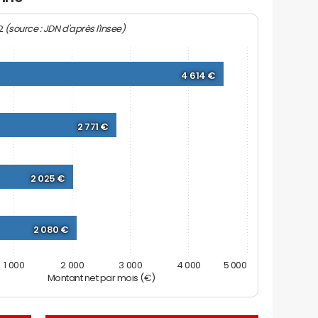
(source : JDN d'après l'Insee)
22
4 614 €
2 771 €
2 025 €
2 080 €
1 000
2 000
3 000
4 000
5 000
Montant net par mois (€)