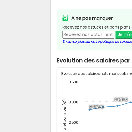
A ne pas manquer
Recevez nos astuces et bons plans 
Je m'
En savoir plus sur notre politique de confiden
Evolution des salaires par
Evolution des salaires nets mensuels 
3 500
2 981 €
Montant net par mois (€)
3 000
2 798 €
2 500