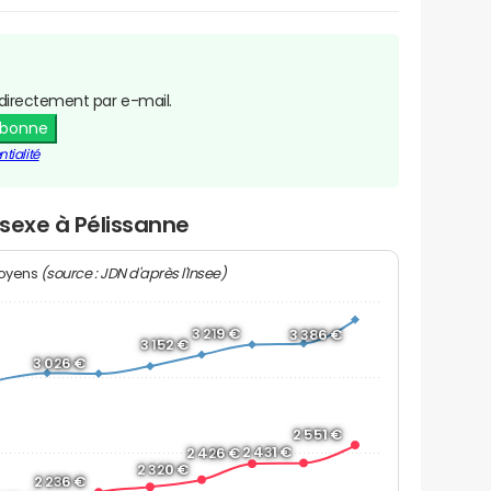
directement par e-mail.
abonne
tialité
 sexe à Pélissanne
(source : JDN d'après l'Insee)
moyens
3 219 €
3 386 €
3 152 €
3 026 €
2 551 €
2 431 €
2 426 €
2 320 €
2 236 €